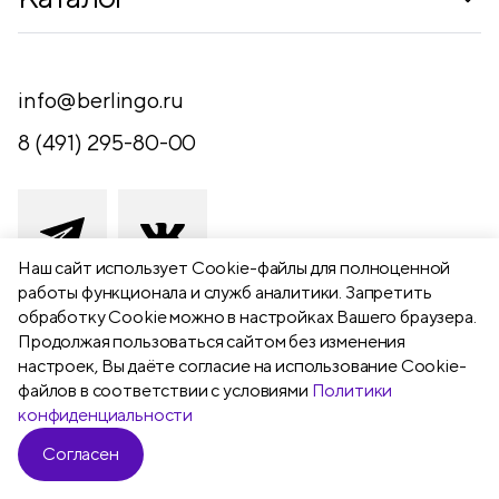
Где купить
Новинки
Компания
Письменные принадлежности
info@berlingo.ru
Контакты
Канцелярские принадлежности
8 (491) 295-80-00
Обратная связь
Папки, архиваторы
Чертежные принадлежности
Хобби и творчество
Наш сайт использует Сookie-файлы для полноценной
работы функционала и служб аналитики. Запретить
Презентационное оборудование
обработку Cookie можно в настройках Вашего браузера.
391111 Рязанская обл., Рыбновский р-
Продолжая пользоваться сайтом без изменения
Школьный текстиль
н,
настроек, Вы даёте согласие на использование Cookie-
Бумажная продукция
г. Рыбное, ул. Берёзовая, 13а
файлов в соответствии с условиями
Политики
конфиденциальности
Согласен