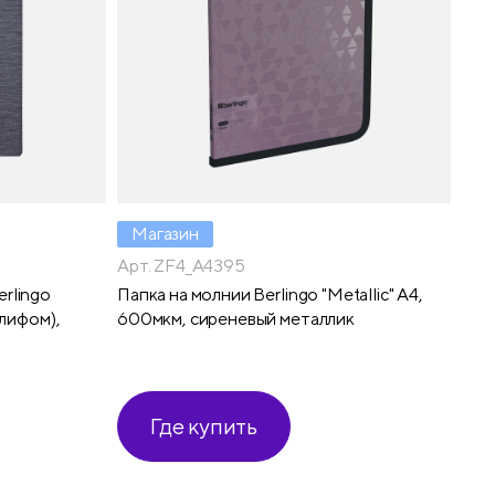
Магазин
Арт. ZF4_A4395
rlingo
Папка на молнии Berlingo "Metallic" А4,
олифом),
600мкм, сиреневый металлик
Где купить