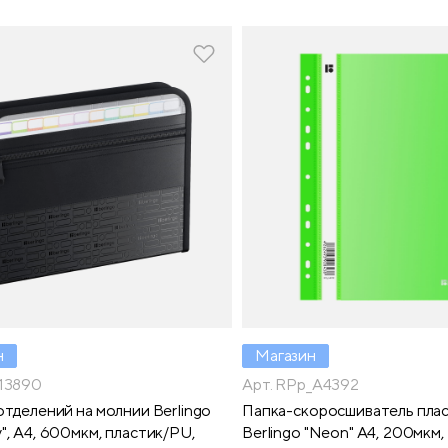
н
Магазин
_13890
Арт. RPp_A4392
отделений на молнии Berlingo
Папка-скоросшиватель плас
", А4, 600мкм, пластик/PU,
Berlingo "Neon" А4, 200мкм,