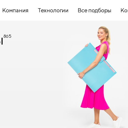
Компания
Технологии
Все подборы
Ко
ы
865
Хобби и
творчество
Презентационное
оборудование
Школьный
текстиль
Бумажная