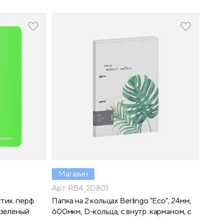
Магазин
Арт. RB4_2D801
тик. перф.
Папка на 2 кольцах Berlingo "Eco", 24мм,
 зеленый
600мкм, D-кольца, с внутр. карманом, с