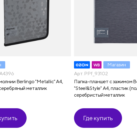
н
Магазин
_A4396
Арт. PPf_93102
молнии Berlingo "Metallic" А4,
Папка-планшет с зажимом Be
серебряный металлик
"Steel&Style" А4, пластик (п
серебристый металлик
купить
Где купить