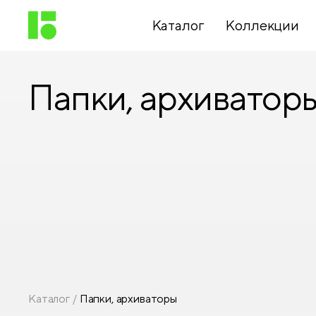
Каталог
Коллекции
Папки, архиватор
Письменные
принадлежности
Канцелярские
принадлежности
Папки,
архиваторы
Каталог
Папки, архиваторы
Чертежные