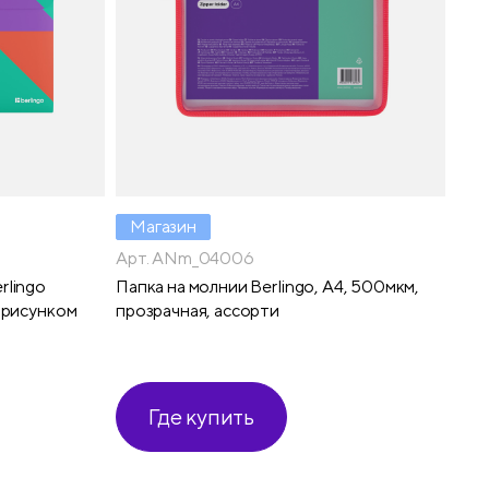
Магазин
Арт. ANm_04006
rlingo
Папка на молнии Berlingo, А4, 500мкм,
с рисунком
прозрачная, ассорти
Где купить