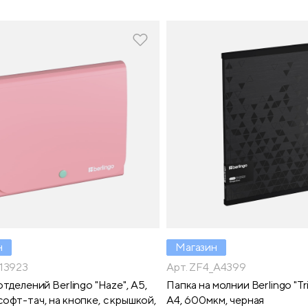
н
Магазин
_13923
Арт. ZF4_A4399
отделений Berlingo "Haze", А5,
Папка на молнии Berlingo "Tr
офт-тач, на кнопке, с крышкой,
А4, 600мкм, черная