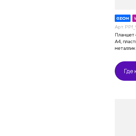
Арт. PPf_
Планшет с
А4, плас
металлик
Где 