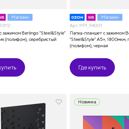
Магазин
Магазин
93112
Арт. PPf_94001
 зажимом Berlingo "Steel&Style"
Папка-планшет с зажимом Be
тик (полифом), серебристый
"Steel&Style" А5+, 1800мкм,
(полифом), черная
купить
Где купить
Новинка