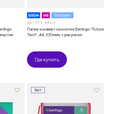
Магазин
Арт. EFb_A4S21
rlingo
Папка-конверт на кнопке Berlingo "Future
 пластик
Tech", А4, 330мкм, с рисунком
Где купить
Хит