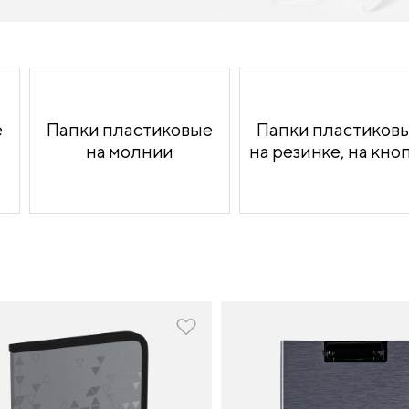
продукция
е
Папки пластиковые
Папки пластиков
на молнии
на резинке, на кно