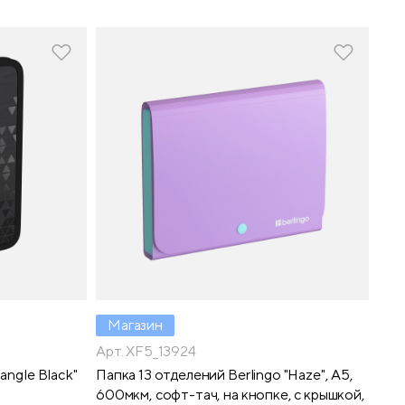
Магазин
Арт. XF5_13924
iangle Black"
Папка 13 отделений Berlingo "Haze", А5,
600мкм, софт-тач, на кнопке, с крышкой,