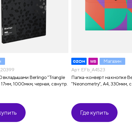
н
Магазин
_20399
Арт. EFb_A4S23
0 вкладышами Berlingo "Triangle
Папка-конверт на кнопке Be
, 17мм, 1000мкм, черная, с внутр.
"Neonometry", А4, 330мкм, 
м
купить
Где купить