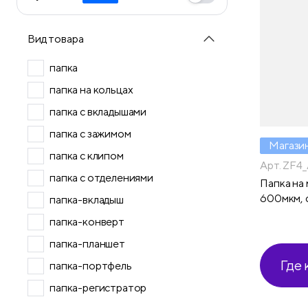
Вид товара
папка
папка на кольцах
папка с вкладышами
папка с зажимом
Магази
папка с клипом
Арт. ZF4
папка с отделениями
Папка на 
600мкм, 
папка-вкладыш
папка-конверт
папка-планшет
Где 
папка-портфель
папка-регистратор