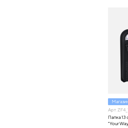
Магази
Арт. ZF4
Папка 13 
"Your Way