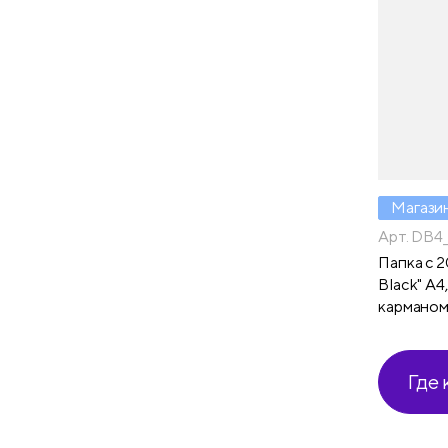
Магази
Арт. DB4
Папка с 2
Black" А4
кармано
Где 