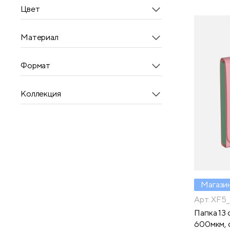
папка-скоросшиватель
Цвет
папка-уголок
планшет
Материал
разделитель листов
Формат
Коллекция
Магази
Арт. XF5
Папка 13 
600мкм, с