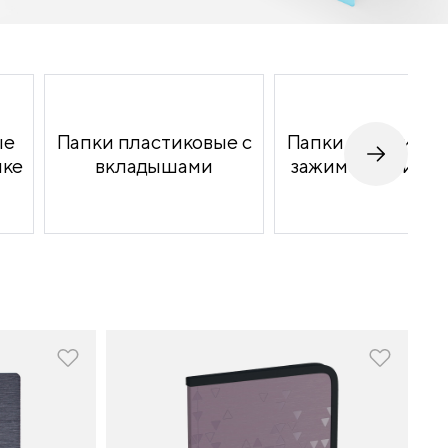
ые
Папки пластиковые с
Папки пластиков
пке
вкладышами
зажимом/прижи