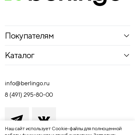
Покупателям
Коллекции
Каталог
Где купить
Новинки
Компания
Письменные принадлежности
info@berlingo.ru
Контакты
Канцелярские принадлежности
8 (491) 295-80-00
Обратная связь
Папки, архиваторы
Чертежные принадлежности
Хобби и творчество
Наш сайт использует Сookie-файлы для полноценной