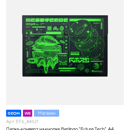
Магазин
Арт. EFb_A4S21
Папка-конверт на кнопке Berlingo "Future Tech", А4,