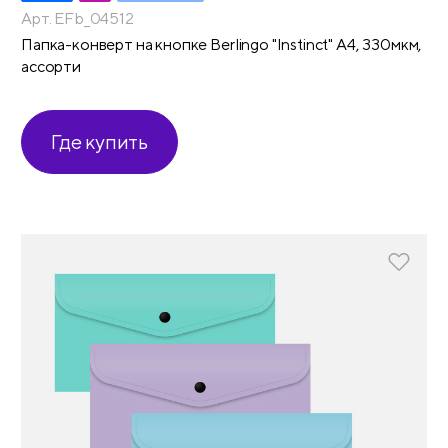
Арт. EFb_04512
Папка-конверт на кнопке Berlingo "Instinct" А4, 330мкм,
ассорти
Где купить