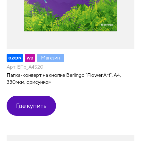
Магазин
Арт. EFb_A4S20
Папка-конверт на кнопке Berlingo "Flower Art", А4,
330мкм, с рисунком
Где купить