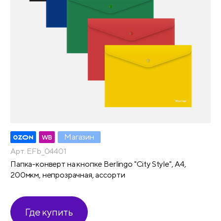
Магазин
Арт. EFb_04401
Папка-конверт на кнопке Berlingo "City Style", А4,
200мкм, непрозрачная, ассорти
Где купить