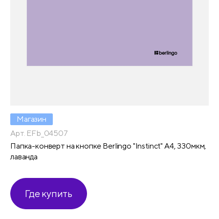
Магазин
Арт. EFb_04507
Папка-конверт на кнопке Berlingo "Instinct" А4, 330мкм,
лаванда
Где купить