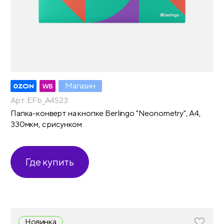
Магазин
Арт. EFb_A4S23
Папка-конверт на кнопке Berlingo "Neonometry", А4,
330мкм, с рисунком
Где купить
Новинка