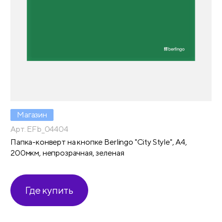
Магазин
Арт. EFb_04404
Папка-конверт на кнопке Berlingo "City Style", А4,
200мкм, непрозрачная, зеленая
Где купить