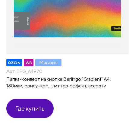
Магазин
Арт. EFG_A4970
Папка-конверт на кнопке Berlingo "Gradient" А4,
180мкм, с рисунком, глиттер-эффект, ассорти
Где купить