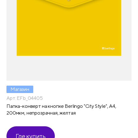
Магазин
Арт. EFb_04405
Папка-конверт на кнопке Berlingo "City Style", А4,
200мкм, непрозрачная, желтая
Где купить