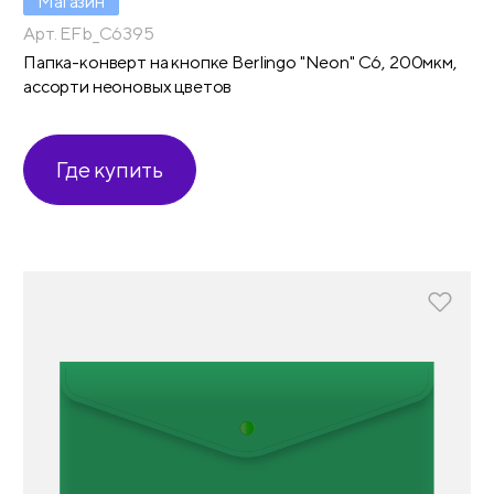
Магазин
Арт. EFb_C6395
Папка-конверт на кнопке Berlingo "Neon" С6, 200мкм,
ассорти неоновых цветов
Где купить