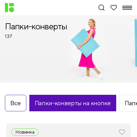
Папки-конверты
137
Все
Папки-конверты на кнопке
Пап
Новинка