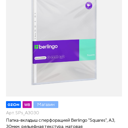
Магазин
Арт. SPs_A3030
Папка-вкладыш с перфорацией Berlingo "Squares", А3,
30мкм, рельефная текстура, матовая