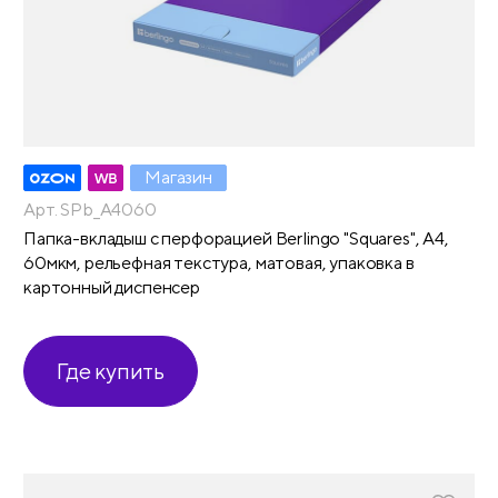
Магазин
Арт. SPb_A4060
Папка-вкладыш с перфорацией Berlingo "Squares", А4,
60мкм, рельефная текстура, матовая, упаковка в
картонный диспенсер
Где купить