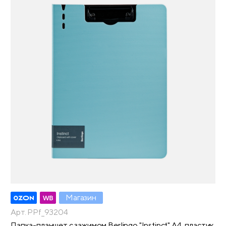
Магазин
Арт. PPf_93204
Папка-планшет с зажимом Berlingo "Instinct" А4, пластик