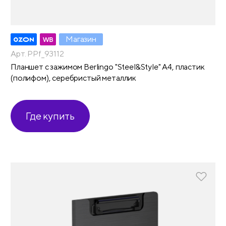
Магазин
Арт. PPf_93112
Планшет с зажимом Berlingo "Steel&Style" А4, пластик
(полифом), серебристый металлик
Где купить