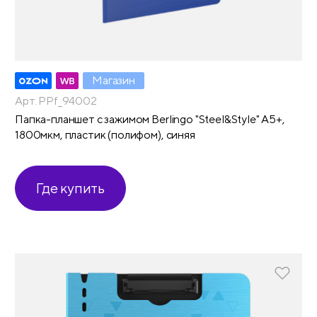
Магазин
Арт. PPf_94002
Папка-планшет с зажимом Berlingo "Steel&Style" А5+,
1800мкм, пластик (полифом), синяя
Где купить