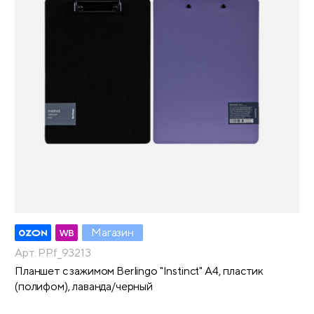
Магазин
Арт. PPf_93213
Планшет с зажимом Berlingo "Instinct" А4, пластик
(полифом), лаванда/черный