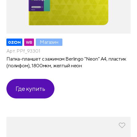
Магазин
Арт. PPf_93301
Папка-планшет с зажимом Berlingo "Neon" А4, пластик
(полифом), 1800мкм, желтый неон
Где купить