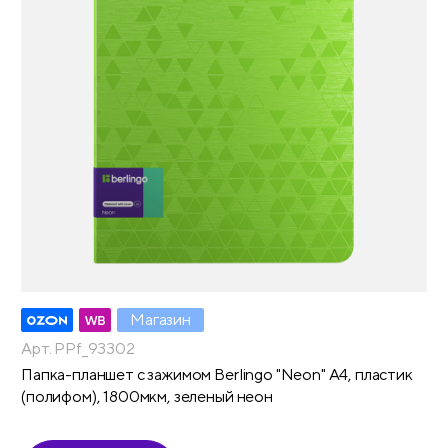
Магазин
Арт. PPf_93302
Папка-планшет с зажимом Berlingo "Neon" А4, пластик
(полифом), 1800мкм, зеленый неон