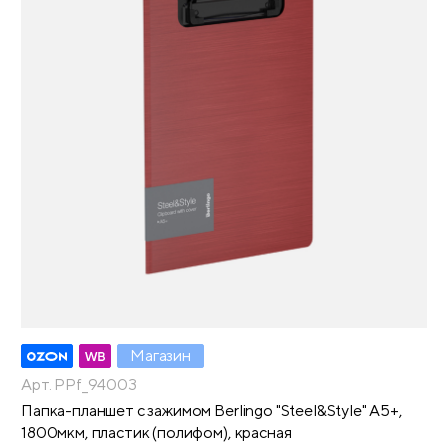
Магазин
Арт. PPf_94003
Папка-планшет с зажимом Berlingo "Steel&Style" А5+,
1800мкм, пластик (полифом), красная