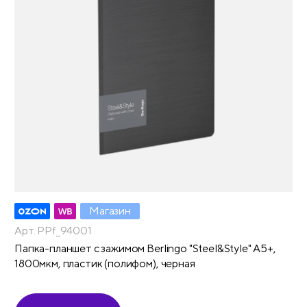
Магазин
Арт. PPf_94001
Папка-планшет с зажимом Berlingo "Steel&Style" А5+,
1800мкм, пластик (полифом), черная