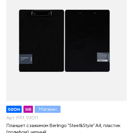
Магазин
Арт. PPf_93011
Планшет с зажимом Berlingo "Steel&Style" А4, пластик
(полифом), черный