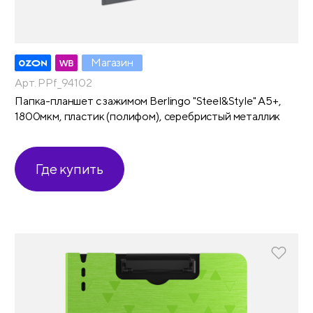
Магазин
Арт. PPf_94102
Папка-планшет с зажимом Berlingo "Steel&Style" А5+,
1800мкм, пластик (полифом), серебристый металлик
Где купить