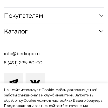
Металлизация
нет
Покупателям
Коллекции
Каталог
Где купить
Новинки
Компания
Письменные принадлежности
info@berlingo.ru
Контакты
Канцелярские принадлежности
8 (491) 295-80-00
Обратная связь
Папки, архиваторы
Чертежные принадлежности
Хобби и творчество
Наш сайт использует Сookie-файлы для полноценной
работы функционала и служб аналитики. Запретить
Презентационное оборудование
обработку Cookie можно в настройках Вашего браузера.
391111 Рязанская обл., Рыбновский р-
Продолжая пользоваться сайтом без изменения
Школьный текстиль