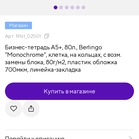
Магазин
Арт.
RNt_02S01
Бизнес-тетрадь А5+, 80л., Berlingo
"Monochrome", клетка, на кольцах, с возм.
замены блока, 80г/м2, пластик. обложка
700мкм, линейка-закладка
Купить в магазине
Telegram
VKontakte
Перейти к описанию