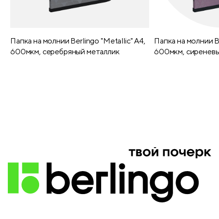
Размер
220*160*21
Плотность блока
80
Папка на молнии Berlingo "Metallic" А4,
Папка на молнии Be
600мкм, серебряный металлик
600мкм, сиреневы
Перфорация
нет
Наличие полей
есть
Наличие разделителей
есть
Твин-лак
нет
Флокирование
нет
Двойная обложка
нет
Блинтовое тиснение
нет