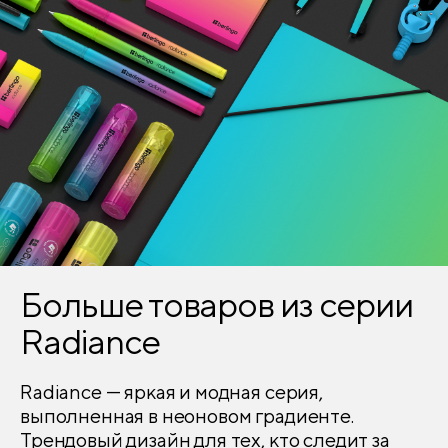
Тиснение фольгой
нет
Тиснение фактурное
нет
Размер
220*160*21
Плотность блока
80
Перфорация
нет
Наличие полей
есть
Больше товаров из серии
Наличие разделителей
есть
Radiance
Твин-лак
нет
Radiance — яркая и модная серия,
выполненная в неоновом градиенте.
Флокирование
нет
Трендовый дизайн для тех, кто следит за