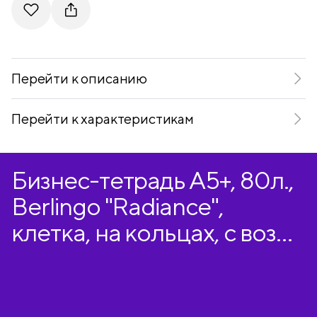
Telegram
VKontakte
Перейти к описанию
Перейти к характеристикам
Бизнес-тетрадь А5+, 80л.,
Berlingo "Radiance",
клетка, на кольцах, с возм.
замены блока, 80г/м2,
пластик. обложка 700мкм,
линейка-закладка, желт./