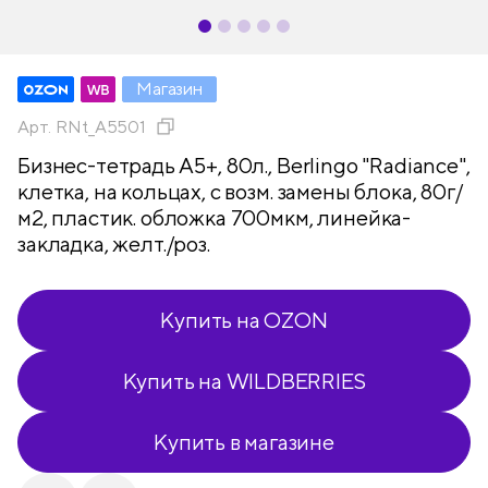
Магазин
Арт.
RNt_A5501
Бизнес-тетрадь А5+, 80л., Berlingo "Radiance",
клетка, на кольцах, с возм. замены блока, 80г/
м2, пластик. обложка 700мкм, линейка-
закладка, желт./роз.
Купить на OZON
Купить на WILDBERRIES
Купить в магазине