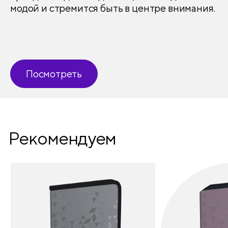
модой и стремится быть в центре внимания.
Двойная обложка
нет
Блинтовое тиснение
нет
Металлизация
нет
Посмотреть
Рекомендуем