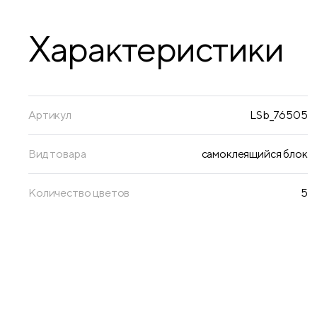
Характеристики
Артикул
LSb_76505
Вид товара
самоклеящийся блок
Количество цветов
5