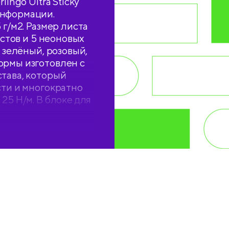
ingo Ultra Sticky
информации.
 г/м2. Размер листа
истов и 5 неоновых
, зелёный, розовый,
ормы изготовлен с
става, который
сти и многократно
25 Н/м. В блоке для
е,
рованное для
ован в прозрачную
 Произведён в