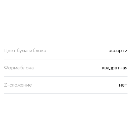
Цвет бумаги блока
ассорти
Форма блока
квадратная
Z-сложение
нет