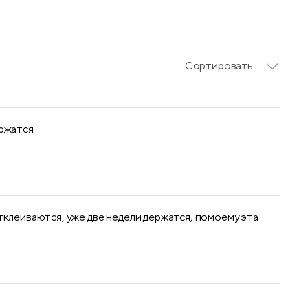
Сортировать
ержатся
тклеиваются, уже две недели держатся, помоему эта