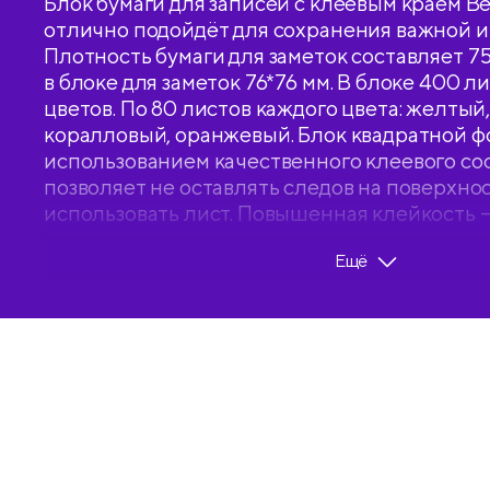
Блок бумаги для записей с клеевым краем Berl
отлично подойдёт для сохранения важной 
Плотность бумаги для заметок составляет 75
в блоке для заметок 76*76 мм. В блоке 400 л
цветов. По 80 листов каждого цвета: желтый
коралловый, оранжевый. Блок квадратной ф
использованием качественного клеевого со
позволяет не оставлять следов на поверхно
использовать лист. Повышенная клейкость – 
записей используется специальное покрыти
Ещё
предотвращающее закручивание, оптимизи
комфортного письма. Блок для записей упак
пленку с возможностью быстрого открытия.
Германии.
• Количество листов: 400;
• Цвет блока: цветной;
• Склейка: есть