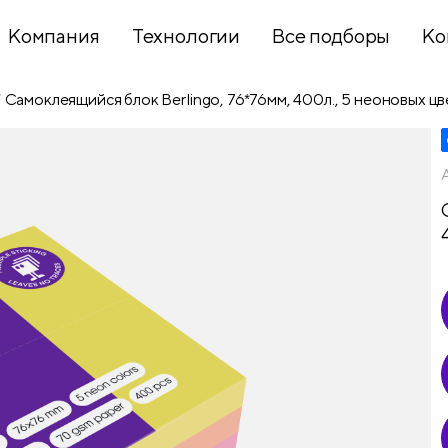
Компания
Технологии
Все подборы
Ко
Самоклеящийся блок Berlingo, 76*76мм, 400л., 5 неоновых ц
Хобби и
творчество
Презентационное
оборудование
Школьный
текстиль
Бумажная