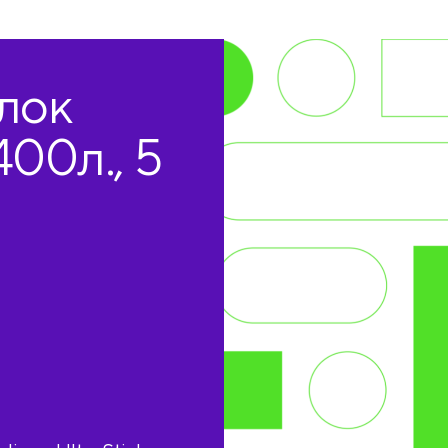
лок
400л., 5