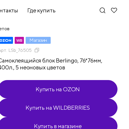
нтакты
Где купить
ветов
Магазин
Арт.
LSb_76505
Самоклеящийся блок Berlingo, 76*76мм,
400л., 5 неоновых цветов
Купить на OZON
Купить на WILDBERRIES
Новинки
Купить в магазине