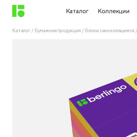
Каталог
Коллекции
Каталог
Бумажная продукция
Блоки самоклеящиеся
Письменные
принадлежности
Канцелярские
принадлежности
Папки,
архиваторы
Чертежные