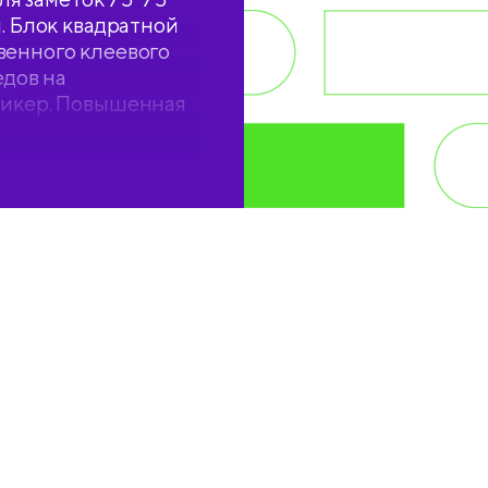
. Блок квадратной
венного клеевого
едов на
тикер. Повышенная
ван в прозрачную
 Произведён в