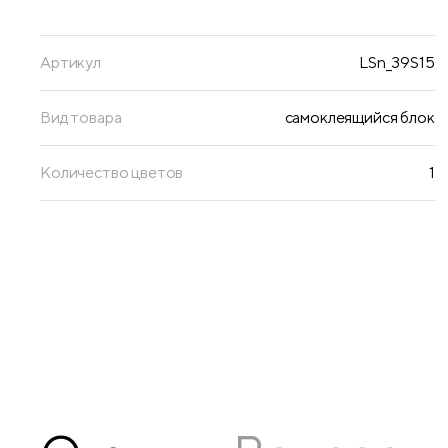
Артикул
LSn_39S15
Вид товара
самоклеящийся блок
Количество цветов
1