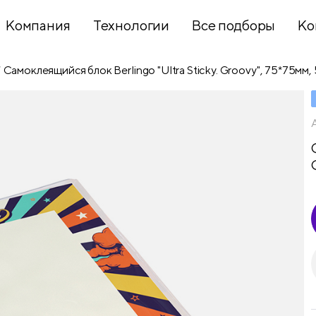
Компания
Технологии
Все подборы
Ко
Самоклеящийся блок Berlingo "Ultra Sticky. Groovy", 75*75мм,
Хобби и
творчество
Презентационное
оборудование
Школьный
текстиль
Бумажная