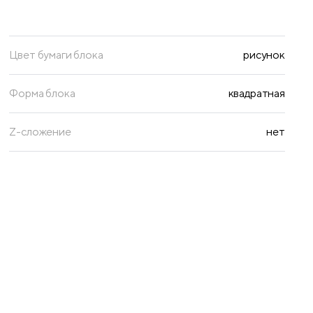
Цвет бумаги блока
рисунок
Форма блока
квадратная
Z-сложение
нет