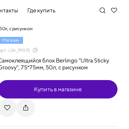
нтакты
Где купить
 50л, с рисунком
Магазин
Арт.
LSn_39S15
Самоклеящийся блок Berlingo "Ultra Sticky.
Groovy", 75*75мм, 50л, с рисунком
Купить в магазине
Новинки
Telegram
VKontakte