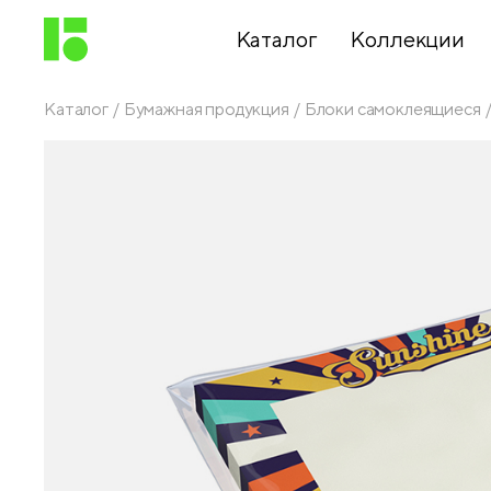
Каталог
Коллекции
Каталог
Бумажная продукция
Блоки самоклеящиеся
Письменные
принадлежности
Канцелярские
принадлежности
Папки,
архиваторы
Чертежные