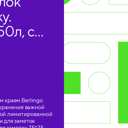
лок
ky.
50л, с
м краем Berlingo
сохранения важной
вой лимитированной
и для заметок
для заметок 75*75