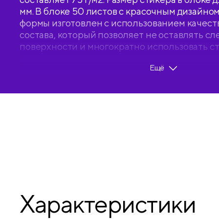
мм. В блоке 50 листов с красочным дизайном
формы изготовлен с использованием качест
состава, который позволяет не оставлять сл
поверхности и многократно использовать с
клейкость – 25 Н/м. Блок для записей упако
Ещё
пленку с возможностью быстрого открытия.
Польше.
• Количество листов: 50;
• Цвет блока: рисунок;
• Склейка: есть.
Характеристики