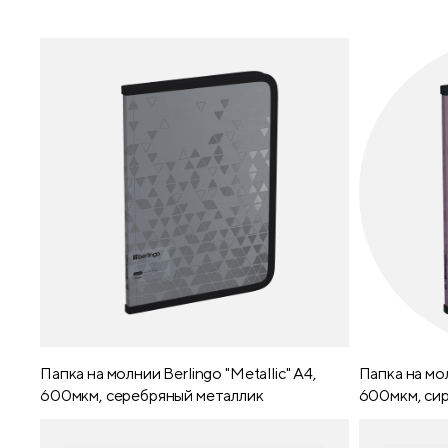
Папка на молнии Berlingo "Metallic" А4,
Папка на мол
600мкм, серебряный металлик
600мкм, си