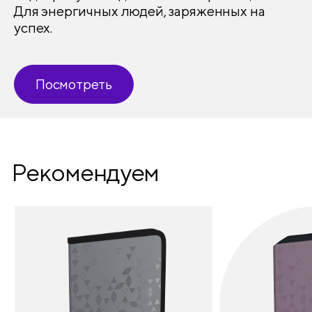
Для энергичных людей, заряженных на
успех.
Конгрев
нет
Ламинация
нет
Посмотреть
Рекомендуем