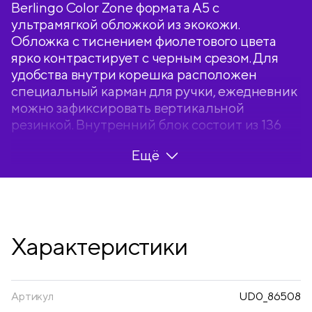
Berlingo Color Zone формата А5 с
ультрамягкой обложкой из экокожи.
Обложка с тиснением фиолетового цвета
ярко контрастирует с черным срезом. Для
удобства внутри корешка расположен
специальный карман для ручки, ежедневник
можно зафиксировать вертикальной
резинкой. Внутренний блок состоит из 136
листов высококачественной кремовой
Ещё
бумаги повышенной плотности 80 г/м² с
пантонной печатью в 2
краски. Недатированный ежедневник
Berlingo Color Zone представлен в размере
143 на 210 мм.
Характеристики
Перфорированные уголки и 2 закладки-
ляссе сделают использование ежедневника
Berlingo Color Zone комфортным. Внутри
располагаются отрывные заметки, бланки
Артикул
UD0_86508
извещения о ДТП и справочные материалы.