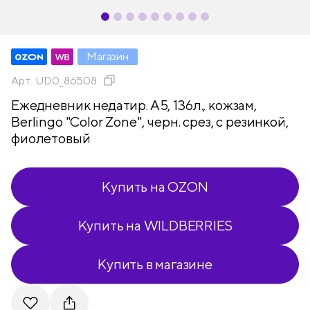
Магазин
Арт.
UD0_86508
Ежедневник недатир. А5, 136л., кожзам,
Berlingo "Color Zone", черн. срез, с резинкой,
фиолетовый
Купить на OZON
Купить на WILDBERRIES
Купить в магазине