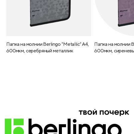
Перфорированные уголки
да
Географическая карта
есть
Справочный материал
есть
Папка на молнии Berlingo "Metallic" А4,
Папка на молнии Be
600мкм, серебряный металлик
600мкм, сиреневы
Печать форзаца
карта
Закладка-ляссе
2
Печать года на обложке
нет
Выборочный лак
нет
Блестки/глиттер
нет
Тиснение
блинтовое