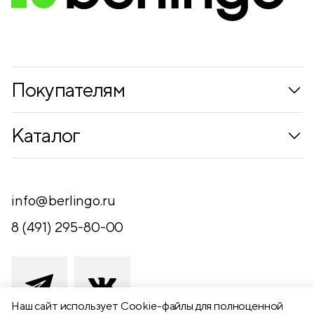
Конгрев
нет
Ламинация
нет
Покупателям
Коллекции
Каталог
Где купить
Новинки
Компания
Письменные принадлежности
info@berlingo.ru
Контакты
Канцелярские принадлежности
8 (491) 295-80-00
Обратная связь
Папки, архиваторы
Чертежные принадлежности
Хобби и творчество
Наш сайт использует Сookie-файлы для полноценной