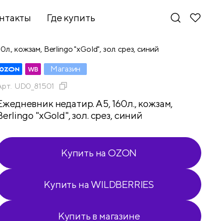
нтакты
Где купить
л., кожзам, Berlingo "xGold", зол. срез, синий
Магазин
Арт.
UD0_81501
Ежедневник недатир. А5, 160л., кожзам,
Berlingo "xGold", зол. срез, синий
Купить на OZON
Купить на WILDBERRIES
Новинки
Купить в магазине