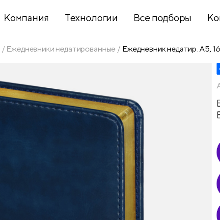
Компания
Технологии
Все подборы
Ко
Ежедневники недатированные
Ежедневник недатир. А5, 160
Хобби и
творчество
Презентационное
оборудование
Школьный
текстиль
Бумажная