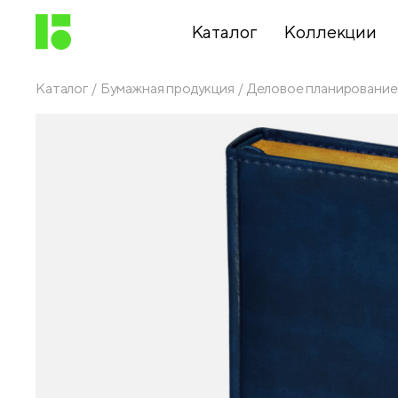
Каталог
Коллекции
Каталог
Бумажная продукция
Деловое планирование
Письменные
принадлежности
Канцелярские
принадлежности
Папки,
архиваторы
Чертежные