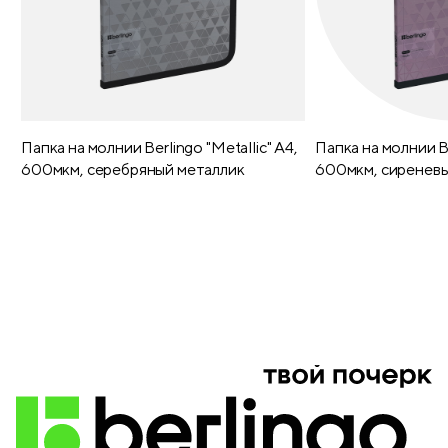
Перфорированные уголки
да
Географическая карта
есть
Справочный материал
есть
Папка на молнии Berlingo "Metallic" А4,
Папка на молнии Be
600мкм, серебряный металлик
600мкм, сиреневы
Печать форзаца
карта
Закладка-ляссе
2
Печать года на обложке
нет
Выборочный лак
нет
Блестки/глиттер
нет
Тиснение
блинтовое