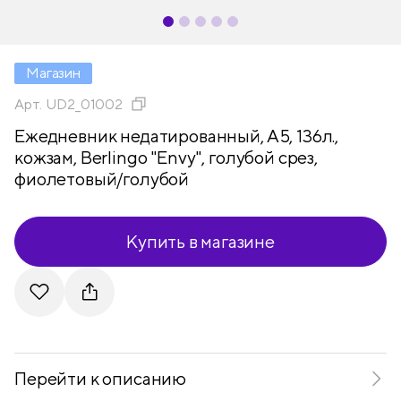
Магазин
Арт.
UD2_01002
Ежедневник недатированный, А5, 136л.,
кожзам, Berlingo "Envy", голубой срез,
фиолетовый/голубой
Купить в магазине
Telegram
VKontakte
Перейти к описанию