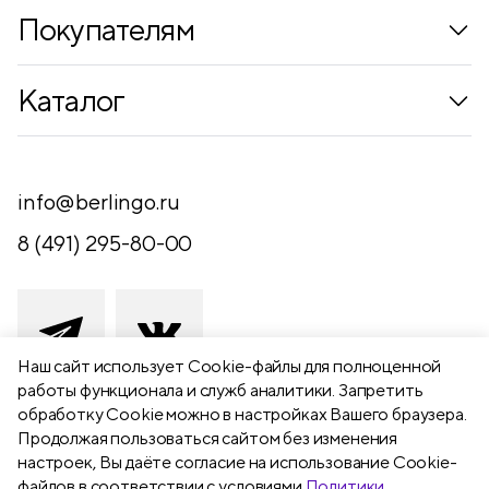
Покупателям
Коллекции
Каталог
Где купить
Новинки
Компания
Письменные принадлежности
info@berlingo.ru
Контакты
Канцелярские принадлежности
8 (491) 295-80-00
Обратная связь
Папки, архиваторы
Чертежные принадлежности
Хобби и творчество
Наш сайт использует Сookie-файлы для полноценной
работы функционала и служб аналитики. Запретить
Презентационное оборудование
обработку Cookie можно в настройках Вашего браузера.
391111 Рязанская обл., Рыбновский р-
Продолжая пользоваться сайтом без изменения
Школьный текстиль
н,
настроек, Вы даёте согласие на использование Cookie-
Бумажная продукция
г. Рыбное, ул. Берёзовая, 13а
файлов в соответствии с условиями
Политики