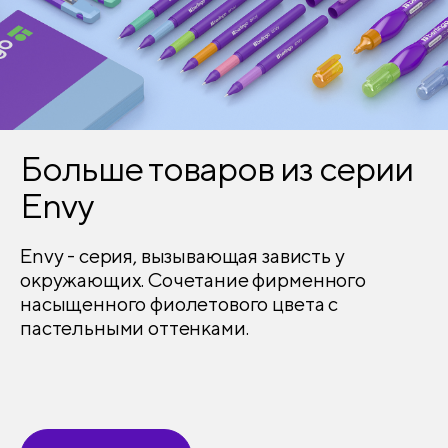
Справочный материал
есть
Печать форзаца
есть
Закладка-ляссе
2
Печать года на обложке
нет
Больше товаров из серии
Выборочный лак
нет
Envy
Блестки/глиттер
нет
Envy - серия, вызывающая зависть у
окружающих. Сочетание фирменного
Тиснение
нет
насыщенного фиолетового цвета с
пастельными оттенками.
Конгрев
нет
Ламинация
нет