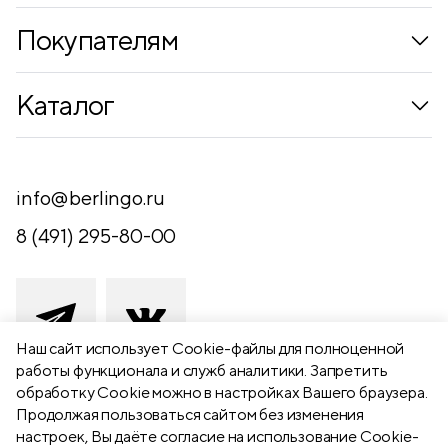
Покупателям
Коллекции
Каталог
Где купить
Новинки
Компания
Письменные принадлежности
info@berlingo.ru
Контакты
Канцелярские принадлежности
8 (491) 295-80-00
Обратная связь
Папки, архиваторы
Чертежные принадлежности
Хобби и творчество
Наш сайт использует Сookie-файлы для полноценной
работы функционала и служб аналитики. Запретить
Презентационное оборудование
обработку Cookie можно в настройках Вашего браузера.
391111 Рязанская обл., Рыбновский р-
Продолжая пользоваться сайтом без изменения
Школьный текстиль
н,
настроек, Вы даёте согласие на использование Cookie-