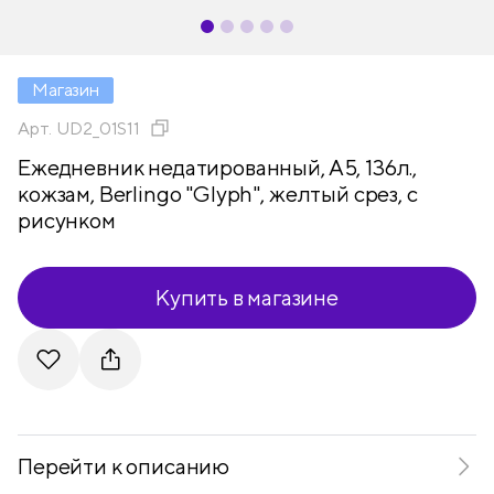
Магазин
Арт.
UD2_01S11
Ежедневник недатированный, А5, 136л.,
кожзам, Berlingo "Glyph", желтый срез, с
рисунком
Купить в магазине
Telegram
VKontakte
Перейти к описанию