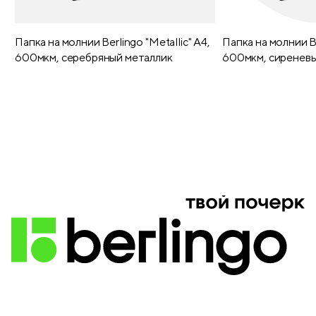
Справочный материал
есть
Печать форзаца
нет
Папка на молнии Berlingo "Metallic" А4,
Папка на молнии Be
600мкм, серебряный металлик
600мкм, сиреневы
Закладка-ляссе
2
Печать года на обложке
нет
Выборочный лак
нет
Блестки/глиттер
нет
Тиснение
нет
Конгрев
нет
Ламинация
нет