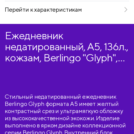
Перейти к характеристикам
Ежедневник
недатированный, А5, 136л.,
кожзам, Berlingo "Glyph",
желтый срез, с рисунком
Стильный недатированный ежедневник
Berlingo Glyph формата A5 имеет желтый
контрастный срез и ультрамягкую обложку
из высококачественной экокожи. Изделие
выполнено в ярком дизайне коллекционной
серии Berlingo Glyph. Внутренний блок