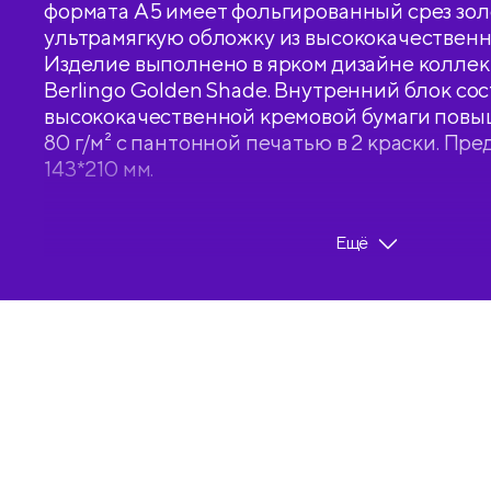
формата A5 имеет фольгированный срез зол
ультрамягкую обложку из высококачественн
Изделие выполнено в ярком дизайне колле
Berlingo Golden Shade. Внутренний блок сос
высококачественной кремовой бумаги пов
80 г/м² с пантонной печатью в 2 краски. Пр
143*210 мм.
Перфорированные уголки, справочная инфо
Ещё
закладки-ляссе сделают использование еж
комфортным. Внутри есть отрывные заметки
о ДТП и справочные материалы. Недатиро
ежедневник Berlingo подходит под персона
комплекта стикеров станут приятным подар
• Формат: A5;
• Размер: 143*210 мм;
• Количество листов: 136;
• Материал обложки: экокожа;
• Цвет обложки: рисунок.