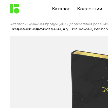
Каталог
Коллекции
Каталог
Бумажная продукция
Деловое планирование
Ежедневник недатированный, А5, 136л., кожзам, Berlingo
Письменные
принадлежности
Канцелярские
принадлежности
Папки,
архиваторы
Чертежные