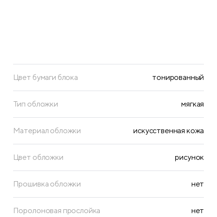
Цвет бумаги блока
тонированный
Тип обложки
мягкая
Материал обложки
искусственная кожа
Цвет обложки
рисунок
Прошивка обложки
нет
Поролоновая прослойка
нет