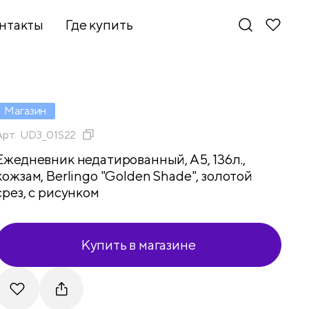
нтакты
Где купить
Магазин
Арт.
UD3_01S22
Ежедневник недатированный, А5, 136л.,
кожзам, Berlingo "Golden Shade", золотой
срез, с рисунком
Купить в магазине
Новинки