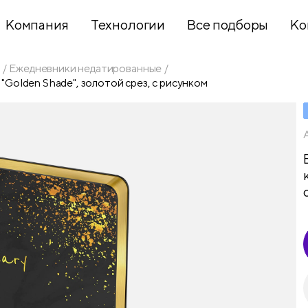
Компания
Технологии
Все подборы
Ко
Ежедневники недатированные
 "Golden Shade", золотой срез, с рисунком
Хобби и
творчество
Презентационное
оборудование
Школьный
текстиль
Бумажная