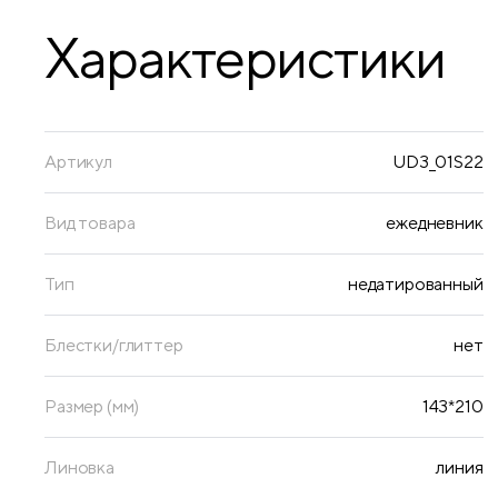
Характеристики
Артикул
UD3_01S22
Вид товара
ежедневник
Тип
недатированный
Блестки/глиттер
нет
Размер (мм)
143*210
Линовка
линия