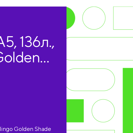
5, 136л.,
Golden
ез, с
ingo Golden Shade