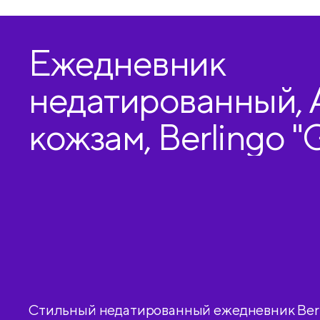
Ежедневник
недатированный, А
кожзам, Berlingo "
Shade", золотой ср
рисунком
Стильный недатированный ежедневник Berl