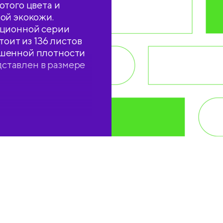
отого цвета и
ой экокожи.
кционной серии
тоит из 136 листов
ышенной плотности
едставлен в размере
рмация и 2
едневника
, бланки извещения
ванный прошитый
лизацию. 3
ком.