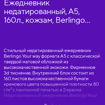
Ежедневник
недатированный, А5,
160л., кожзам, Berlingo
"Your way", черный
Стильный недатированный ежедневник
Berlingo Your way формата А5 с классической
твердой матовой обложкой из
высококачественной экокожи. Фирменное
3d тиснение. Внутренний блок состоит из
160 листов высококачественной бумаги
кремового цвета повышенной плотности 80
г/м² с пантонной печатью в 2 краски.
Недатированный ежедневник Berlingo Your
way представлен в размере 150 на 215 мм.