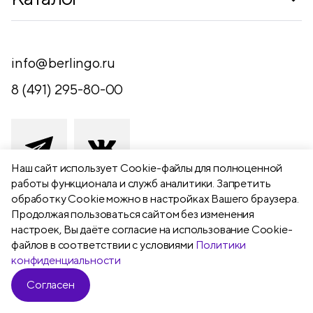
Где купить
Новинки
Компания
Письменные принадлежности
info@berlingo.ru
Контакты
Канцелярские принадлежности
8 (491) 295-80-00
Обратная связь
Папки, архиваторы
Чертежные принадлежности
Хобби и творчество
Наш сайт использует Сookie-файлы для полноценной
работы функционала и служб аналитики. Запретить
Презентационное оборудование
обработку Cookie можно в настройках Вашего браузера.
391111 Рязанская обл., Рыбновский р-
Продолжая пользоваться сайтом без изменения
Школьный текстиль
н,
настроек, Вы даёте согласие на использование Cookie-
Бумажная продукция
г. Рыбное, ул. Берёзовая, 13а
файлов в соответствии с условиями
Политики
конфиденциальности
Согласен