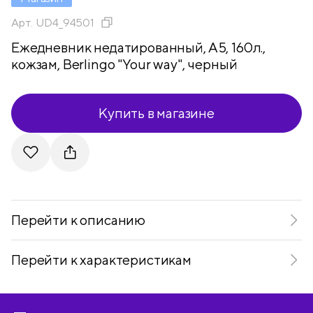
Арт.
UD4_94501
Ежедневник недатированный, А5, 160л.,
кожзам, Berlingo "Your way", черный
Купить в магазине
Telegram
VKontakte
Перейти к описанию
Перейти к характеристикам