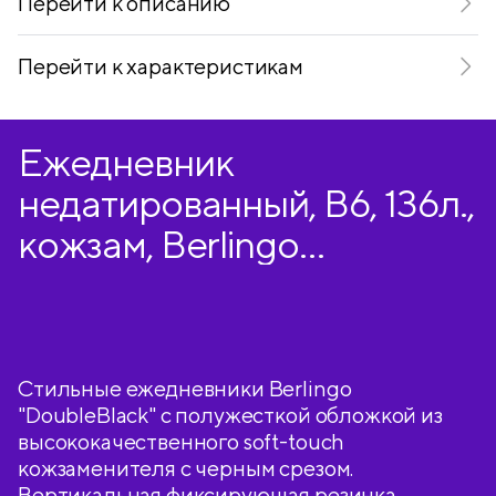
Перейти к описанию
Перейти к характеристикам
Ежедневник
недатированный, В6, 136л.,
кожзам, Berlingo
"DoubleBlack", черный, с
рисунком, черный срез
Стильные ежедневники Berlingo
"DoubleBlack" с полужесткой обложкой из
высококачественного soft-touch
кожзаменителя с черным срезом.
Вертикальная фиксирующая резинка