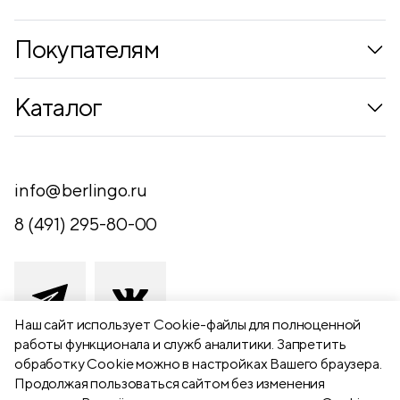
Покупателям
Коллекции
Каталог
Где купить
Новинки
Компания
Письменные принадлежности
info@berlingo.ru
Контакты
Канцелярские принадлежности
8 (491) 295-80-00
Обратная связь
Папки, архиваторы
Чертежные принадлежности
Хобби и творчество
Наш сайт использует Сookie-файлы для полноценной
работы функционала и служб аналитики. Запретить
Презентационное оборудование
обработку Cookie можно в настройках Вашего браузера.
391111 Рязанская обл., Рыбновский р-
Продолжая пользоваться сайтом без изменения
Школьный текстиль