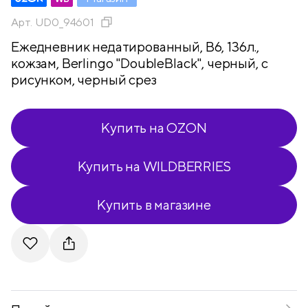
Арт.
UD0_94601
Ежедневник недатированный, В6, 136л.,
кожзам, Berlingo "DoubleBlack", черный, с
рисунком, черный срез
Купить на OZON
Купить на WILDBERRIES
Купить в магазине
Telegram
VKontakte