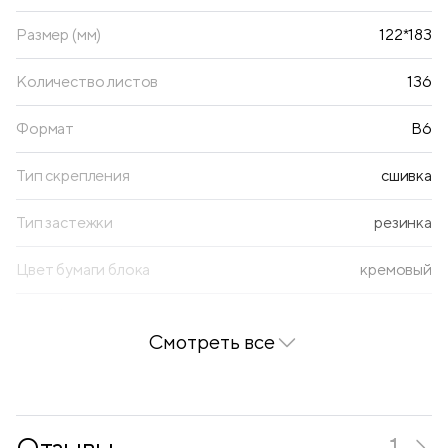
Размер (мм)
122*183
Количество листов
136
Формат
B6
Тип скрепления
сшивка
Тип застежки
резинка
Цвет бумаги блока
кремовый
Тип обложки
полужесткая
Смотреть все
Материал обложки
искусственная кожа
Цвет обложки
черный
Отзывы
1