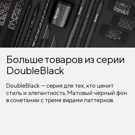
Географическая карта
нет
Справочный материал
есть
Печать форзаца
нет
Закладка-ляссе
2
Больше товаров из серии
Печать года на обложке
нет
DoubleBlack
Выборочный лак
нет
DoubleBlack — серия для тех, кто ценит
стиль и элегантность. Матовый чёрный фон
Блестки/глиттер
нет
в сочетании с тремя видами паттернов.
Тиснение
нет
Конгрев
нет