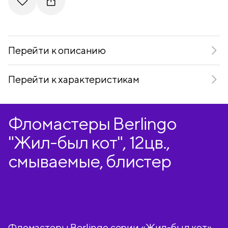
Telegram
VKontakte
Перейти к описанию
Перейти к характеристикам
Фломастеры Berlingo
"Жил-был кот", 12цв.,
смываемые, блистер
Фломастеры Berlingo серии «Жил-был кот»