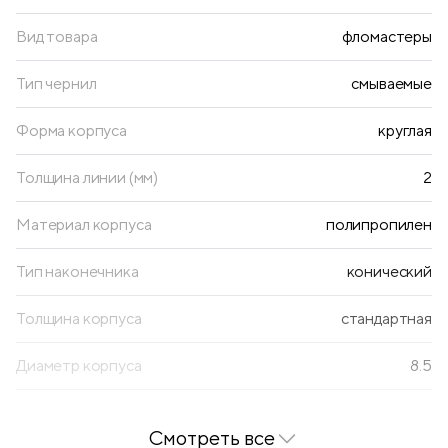
Вид товара
фломастеры
Тип чернил
смываемые
Форма корпуса
круглая
Толщина линии (мм)
2
Материал корпуса
полипропилен
Тип наконечника
конический
Толщина корпуса
стандартная
Диаметр корпуса
8.5
Количество цветов
12
Смотреть все