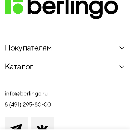
Покупателям
Коллекции
Каталог
Где купить
Новинки
Компания
Письменные принадлежности
info@berlingo.ru
Контакты
Канцелярские принадлежности
8 (491) 295-80-00
Обратная связь
Папки, архиваторы
Чертежные принадлежности