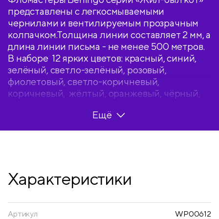
представлены с легкосмываемыми
чернилами и вентилируемым прозрачным
колпачком.Толщина линии составляет 2 мм, а
длина линии письма - не менее 500 метров.
В наборе 12 ярких цветов: красный, синий,
зелёный, светло-зелёный, розовый,
фиолетовый, светло-коричневый,
коричневый, жёлтый, оранжевый, чёрный,
серый. Корпус круглой формы изготовлен из
Ещё
полипропилена и имеет удобную круглую
зону захвата. Тип наконечника – конический.
Смываемые фломастеры на водной основе
нетоксичны. Набор фломастеров упакован в
блистер с европодвесом.
Характеристики
• Количество цветов: 12;
• Тип наконечника: конический;
• Длина линии письма: 500 метров.
Артикул
WP00612