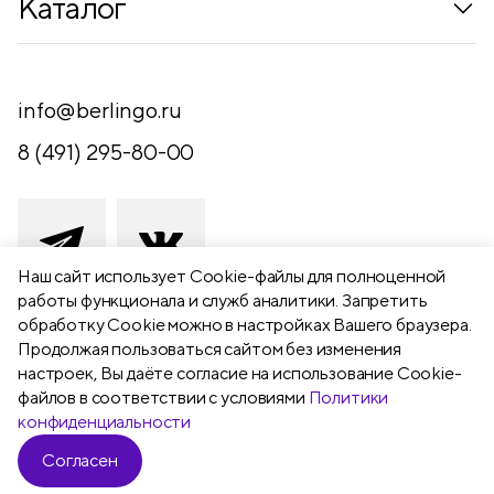
Каталог
Где купить
Новинки
Компания
Письменные принадлежности
info@berlingo.ru
Контакты
Канцелярские принадлежности
8 (491) 295-80-00
Обратная связь
Папки, архиваторы
Чертежные принадлежности
Хобби и творчество
Наш сайт использует Сookie-файлы для полноценной
работы функционала и служб аналитики. Запретить
Презентационное оборудование
обработку Cookie можно в настройках Вашего браузера.
391111 Рязанская обл., Рыбновский р-
Продолжая пользоваться сайтом без изменения
Школьный текстиль
н,
настроек, Вы даёте согласие на использование Cookie-
Бумажная продукция
г. Рыбное, ул. Берёзовая, 13а
файлов в соответствии с условиями
Политики
конфиденциальности
Согласен