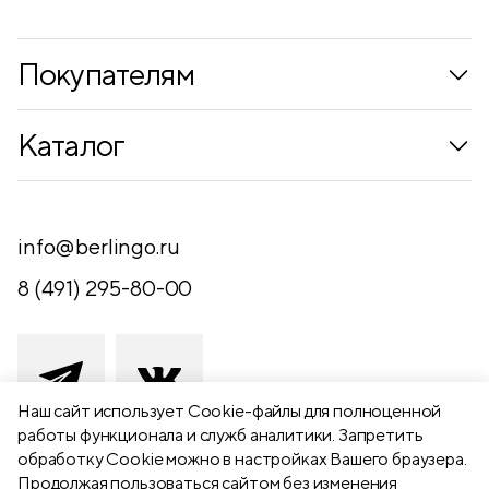
Покупателям
Коллекции
Каталог
Где купить
Новинки
Компания
Письменные принадлежности
info@berlingo.ru
Контакты
Канцелярские принадлежности
8 (491) 295-80-00
Обратная связь
Папки, архиваторы
Чертежные принадлежности
Хобби и творчество
Наш сайт использует Сookie-файлы для полноценной
работы функционала и служб аналитики. Запретить
Презентационное оборудование
обработку Cookie можно в настройках Вашего браузера.
391111 Рязанская обл., Рыбновский р-
Продолжая пользоваться сайтом без изменения
Школьный текстиль