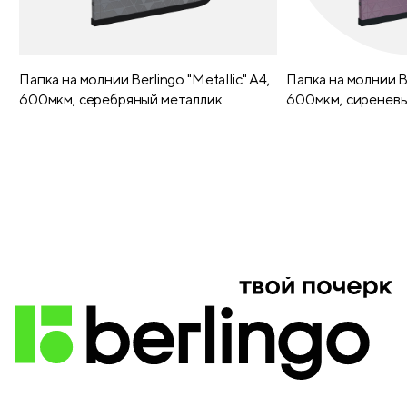
Папка на молнии Berlingo "Metallic" А4,
Папка на молнии Be
600мкм, серебряный металлик
600мкм, сиреневы