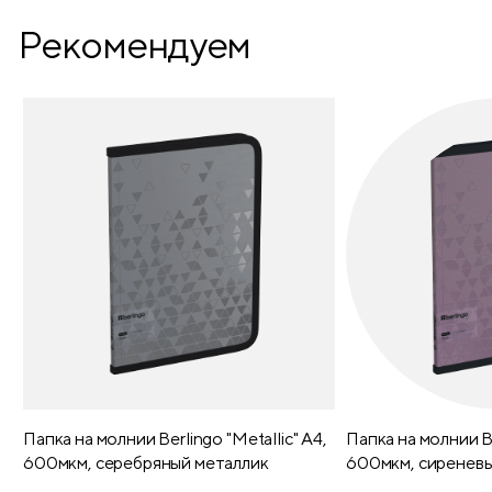
Диаметр корпуса
7
Рекомендуем
Диаметр грифеля (мм)
2,2
Длина (мм)
190
Папка на молнии Berlingo "Metallic" А4,
Папка на молнии Be
600мкм, серебряный металлик
600мкм, сиреневы