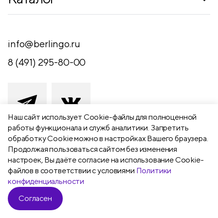
Где купить
Новинки
Компания
Письменные принадлежности
info@berlingo.ru
Контакты
Канцелярские принадлежности
8 (491) 295-80-00
Обратная связь
Папки, архиваторы
Чертежные принадлежности
Хобби и творчество
Наш сайт использует Сookie-файлы для полноценной
работы функционала и служб аналитики. Запретить
Презентационное оборудование
обработку Cookie можно в настройках Вашего браузера.
391111 Рязанская обл., Рыбновский р-
Продолжая пользоваться сайтом без изменения
Школьный текстиль
н,
настроек, Вы даёте согласие на использование Cookie-
Бумажная продукция
г. Рыбное, ул. Берёзовая, 13а
файлов в соответствии с условиями
Политики
конфиденциальности
Согласен