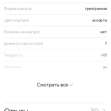
Форма корпуса
трехгранная
Цвет корпуса
ассорти
Рисунок на корпусе
нет
Диаметр корпуса (мм)
7
Твердость
HB
Заточено
да
Цвет дерева
многоцветный
Смотреть все
Длина
175
Диаметр грифеля
2
Отзывы
30