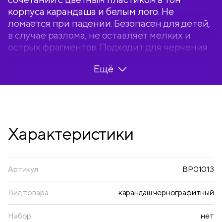
корпуса карандаша и белым лого. Не
ломается при падении. Безопасен для детей,
в случае разлома, не оставляет мелких и
острых фрагментов. Подходит для черчения
и рисования. Диаметр грифеля 2 мм,
Ещё
твердость HB, трехгранная форма, штрих-
код на корпусе. Упаковка в прозрачную ПВХ-
коробку с печатью и европодвесом.
Характеристики
Артикул
BP01013
Вид товара
карандаш чернографитный
Набор
нет