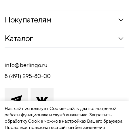
Покупателям
Коллекции
Каталог
Где купить
Новинки
Компания
Письменные принадлежности
info@berlingo.ru
Контакты
Канцелярские принадлежности
8 (491) 295-80-00
Обратная связь
Папки, архиваторы
Чертежные принадлежности
Хобби и творчество
Наш сайт использует Сookie-файлы для полноценной
работы функционала и служб аналитики. Запретить
Презентационное оборудование
обработку Cookie можно в настройках Вашего браузера.
391111 Рязанская обл., Рыбновский р-
Продолжая пользоваться сайтом без изменения
Школьный текстиль