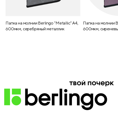
Папка на молнии Berlingo "Metallic" А4,
Папка на молнии Be
600мкм, серебряный металлик
600мкм, сиреневы