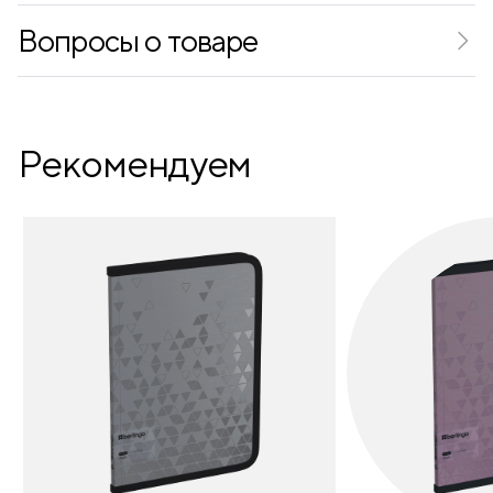
Диаметр грифеля (мм)
3.2
Вопросы о товаре
Длина (мм)
180
Рекомендуем