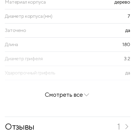
Материал корпуса
дерево
Диаметр корпуса (мм)
7
Заточено
да
Длина
180
Диаметр грифеля
3.2
Ударопрочный грифель
да
Толщина корпуса
стандартная
Смотреть все
Количество цветов
12
Количество карандашей (ШТ)
6
Отзывы
1
Многоцветный грифель
да