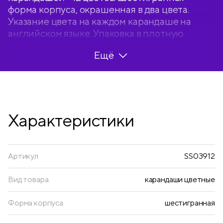
форма корпуса, окрашенная в два цвета.
Указание цвета на каждом карандаше на
английском языке. Упаковка в плотную
матовую картонную коробку с европодвесом.
Ещё
Характеристики
Артикул
SS03912
Вид товара
карандаши цветные
Форма корпуса
шестигранная