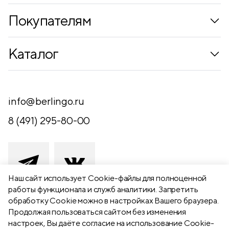
Покупателям
Коллекции
Каталог
Где купить
Новинки
Компания
Письменные принадлежности
info@berlingo.ru
Контакты
Канцелярские принадлежности
8 (491) 295-80-00
Обратная связь
Папки, архиваторы
Чертежные принадлежности
Хобби и творчество
Наш сайт использует Сookie-файлы для полноценной
работы функционала и служб аналитики. Запретить
Презентационное оборудование
обработку Cookie можно в настройках Вашего браузера.
391111 Рязанская обл., Рыбновский р-
Продолжая пользоваться сайтом без изменения
Школьный текстиль
н,
настроек, Вы даёте согласие на использование Cookie-