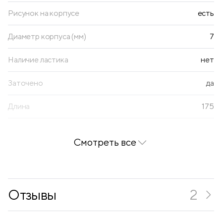
Рисунок на корпусе
есть
Диаметр корпуса (мм)
7
Наличие ластика
нет
Заточено
да
Длина
175
Диаметр грифеля
3.3
Смотреть все
Ударопрочный грифель
да
Толщина корпуса
стандартная
Отзывы
2
Точилка в комплекте
нет