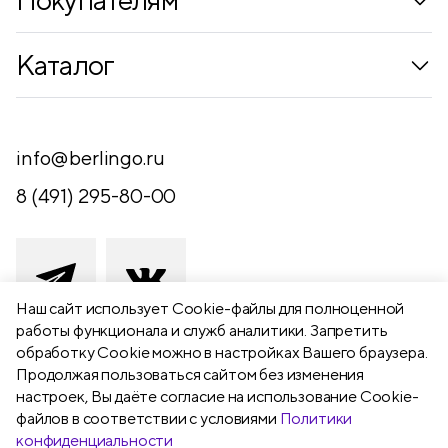
Коллекции
Каталог
Где купить
Новинки
Компания
Письменные принадлежности
info@berlingo.ru
Контакты
Канцелярские принадлежности
8 (491) 295-80-00
Обратная связь
Папки, архиваторы
Чертежные принадлежности
Хобби и творчество
Наш сайт использует Сookie-файлы для полноценной
работы функционала и служб аналитики. Запретить
Презентационное оборудование
обработку Cookie можно в настройках Вашего браузера.
391111 Рязанская обл., Рыбновский р-
Продолжая пользоваться сайтом без изменения
Школьный текстиль
н,
настроек, Вы даёте согласие на использование Cookie-
Бумажная продукция
г. Рыбное, ул. Берёзовая, 13а
файлов в соответствии с условиями
Политики
конфиденциальности