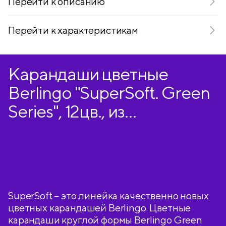
Перейти к описанию
Перейти к характеристикам
Карандаши цветные
Berlingo "SuperSoft. Green
Series", 12цв., из
переработанной бумаги,
заточен., картон,
европодвес
SuperSoft − это линейка качественно новых
цветных карандашей Berlingo. Цветные
карандаши круглой формы Berlingo Green