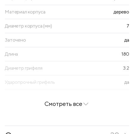
Материал корпуса
дерево
Диаметр корпуса (мм)
7
Заточено
да
Длина
180
Диаметр грифеля
3.2
Ударопрочный грифель
да
Толщина корпуса
стандартная
Смотреть все
Количество цветов
36
Количество карандашей (ШТ)
36