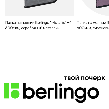
Папка на молнии Berlingo "Metallic" А4,
Папка на молнии Be
600мкм, серебряный металлик
600мкм, сиреневы