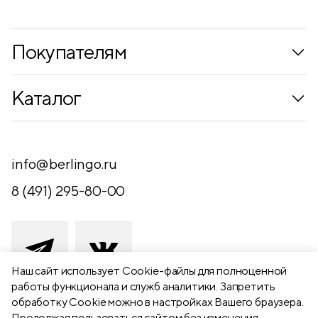
Покупателям
Коллекции
Каталог
Где купить
Новинки
Компания
Письменные принадлежности
info@berlingo.ru
Контакты
Канцелярские принадлежности
8 (491) 295-80-00
Обратная связь
Папки, архиваторы
Чертежные принадлежности
Хобби и творчество
Наш сайт использует Сookie-файлы для полноценной
работы функционала и служб аналитики. Запретить
Презентационное оборудование
обработку Cookie можно в настройках Вашего браузера.
391111 Рязанская обл., Рыбновский р-
Продолжая пользоваться сайтом без изменения