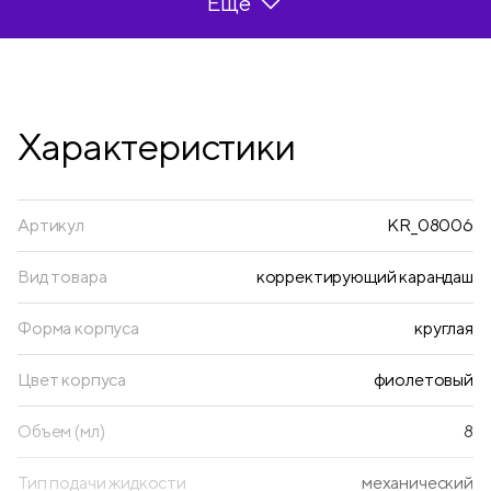
Ещё
находится специальный металлический
шарик для перемешивания
составляющих. Упаковка - картонный
дисплей бокс. Является частью одноименной
кросс-серии продукции ТМ Berlingo.
Характеристики
Артикул
KR_08006
Вид товара
корректирующий карандаш
Форма корпуса
круглая
Цвет корпуса
фиолетовый
Объем (мл)
8
Тип подачи жидкости
механический