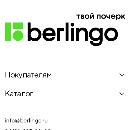
Покупателям
Коллекции
Каталог
Где купить
Новинки
Компания
Письменные принадлежности
info@berlingo.ru
Контакты
Канцелярские принадлежности