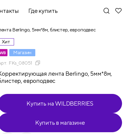
нтакты
Где купить
нта Berlingo, 5мм*8м, блистер, европодвес
Хит
Магазин
Арт.
FKs_08051
Корректирующая лента Berlingo, 5мм*8м,
блистер, европодвес
Купить на WILDBERRIES
Купить в магазине
Новинки