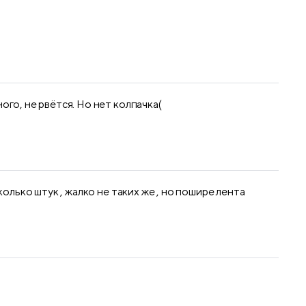
го, не рвётся. Но нет колпачка(
олько штук , жалко не таких же , но пошире лента