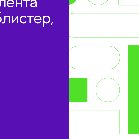
лента
блистер,