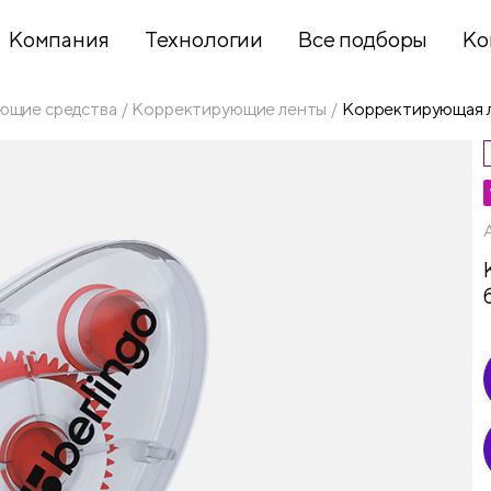
Компания
Технологии
Все подборы
Ко
ющие средства
Корректирующие ленты
Корректирующая ле
Хобби и
творчество
Презентационное
оборудование
Школьный
текстиль
Бумажная