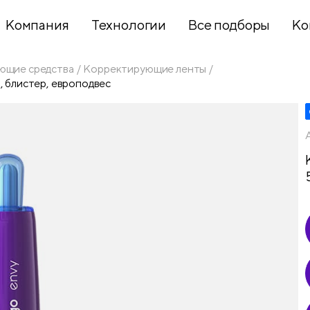
Компания
Технологии
Все подборы
Ко
ющие средства
Корректирующие ленты
, блистер, европодвес
Хобби и
творчество
Презентационное
оборудование
Школьный
текстиль
Бумажная