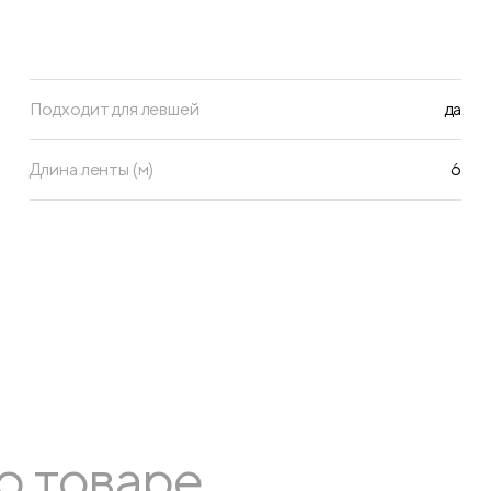
Подходит для левшей
да
Длина ленты (м)
6
о товаре