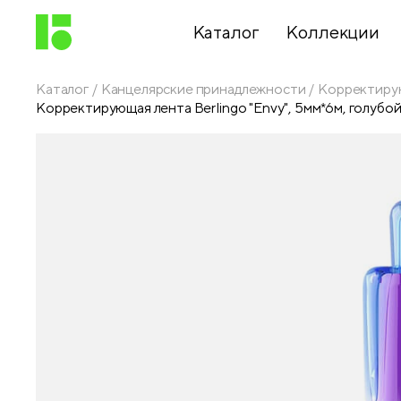
Каталог
Коллекции
Каталог
Канцелярские принадлежности
Корректиру
Корректирующая лента Berlingo "Envy", 5мм*6м, голубой
Письменные
принадлежности
Канцелярские
принадлежности
Папки,
архиваторы
Чертежные