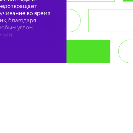
предотвращает
ручивание во время
к, благодаря
любым углом.
инии.
рать наконечник,
трех цветах
. Каждая лента
 транспортировки.
 продукции бренда