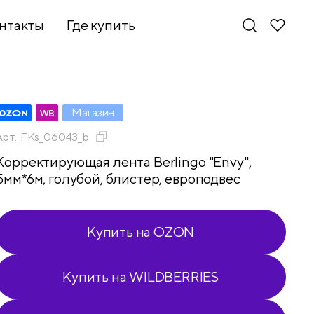
нтакты
Где купить
Магазин
Арт.
FKs_06043_b
Корректирующая лента Berlingo "Envy",
5мм*6м, голубой, блистер, европодвес
Купить на OZON
Купить на WILDBERRIES
Новинки