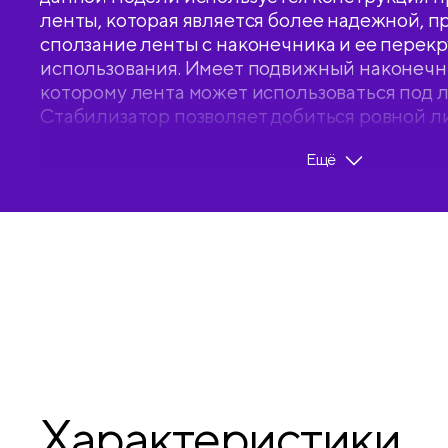
ленты, которая является более надежной, 
сползание ленты с наконечника и ее перек
использования. Имеет подвижный наконечни
которому лента может использоваться под 
Стабилизатор позволяет добиться ровной л
Автоматическая конструкция позволяет уби
Ещё
тем самым защищая его. Корпус выполнен в 
ассорти. Упаковка – картонный дисплей бокс
покрыта защитной пленкой для безопасной
Является частью одноименной кросс-серии
Berlingo.
• Ширина: 5 мм;
• Длина: 6 м.
Характеристики