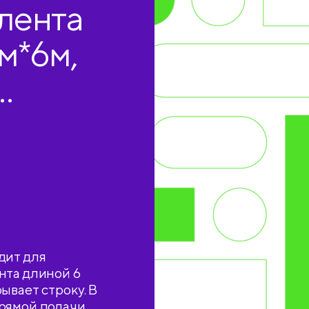
лента
мм*6м,
дит для
нта длиной 6
ывает строку. В
прямой подачи