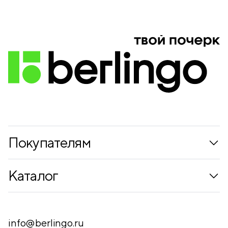
Покупателям
Коллекции
Каталог
Где купить
Новинки
Компания
Письменные принадлежности
info@berlingo.ru
Контакты