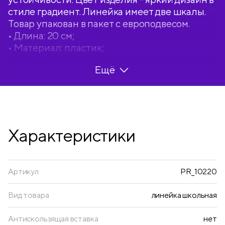
стиле градиент. Линейка имеет две шкалы.
Товар упакован в пакет с европодвесом.
• Длина: 20 см;
• Материал: пластик;
• Цвет: розовый/голубой градиент.
Ещё
Характеристики
Артикул
PR_10220
Вид товара
линейка школьная
Антискользящая вставка
нет