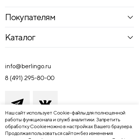
Покупателям
Коллекции
Каталог
Где купить
Новинки
Компания
Письменные принадлежности
info@berlingo.ru
Контакты
Канцелярские принадлежности
8 (491) 295-80-00
Обратная связь
Папки, архиваторы
Чертежные принадлежности
Хобби и творчество
Наш сайт использует Сookie-файлы для полноценной
работы функционала и служб аналитики. Запретить
Презентационное оборудование
обработку Cookie можно в настройках Вашего браузера.
391111 Рязанская обл., Рыбновский р-
Продолжая пользоваться сайтом без изменения
Школьный текстиль