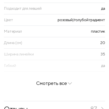
Подходит для левшей
да
Цвет
розовый/голубой градиент
Материал
пластик
Длина (см)
20
Ширина линейки
35
Гибкий
да
Две шкалы
да
Смотреть все
Наличие держателя
нет
Наличие волнистого края
нет
Отзывы
87