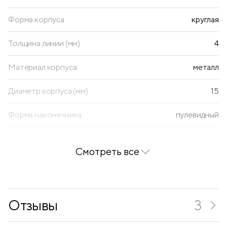
Форма корпуса
круглая
Толщина линии (мм)
4
Материал корпуса
металл
Диаметр корпуса (мм)
15
Форма наконечника
пулевидный
Наличие клипа
нет
Смотреть все
Основа
нитро
Стираемый
нет
Отзывы
3
Типы поверхностей (на которых
металл, дерево,
можно писать)
стекло, пластик