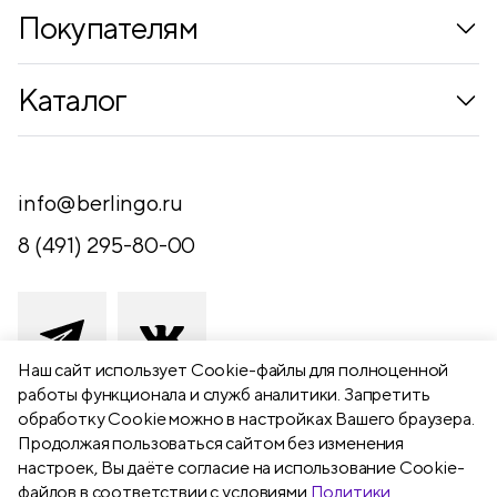
Покупателям
Коллекции
Каталог
Где купить
Новинки
Компания
Письменные принадлежности
info@berlingo.ru
Контакты
Канцелярские принадлежности
8 (491) 295-80-00
Обратная связь
Папки, архиваторы
Чертежные принадлежности
Хобби и творчество
Наш сайт использует Сookie-файлы для полноценной
работы функционала и служб аналитики. Запретить
Презентационное оборудование
обработку Cookie можно в настройках Вашего браузера.
391111 Рязанская обл., Рыбновский р-
Продолжая пользоваться сайтом без изменения
Школьный текстиль
н,
настроек, Вы даёте согласие на использование Cookie-
Бумажная продукция
г. Рыбное, ул. Берёзовая, 13а
файлов в соответствии с условиями
Политики