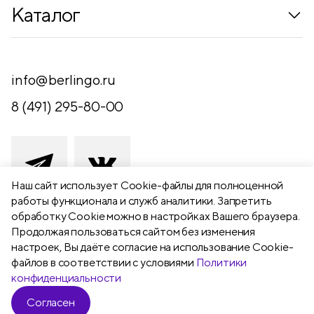
Коллекции
Каталог
Где купить
Новинки
Компания
Письменные принадлежности
info@berlingo.ru
Контакты
Канцелярские принадлежности
8 (491) 295-80-00
Обратная связь
Папки, архиваторы
Чертежные принадлежности
Хобби и творчество
Наш сайт использует Сookie-файлы для полноценной
работы функционала и служб аналитики. Запретить
Презентационное оборудование
обработку Cookie можно в настройках Вашего браузера.
391111 Рязанская обл., Рыбновский р-
Продолжая пользоваться сайтом без изменения
Школьный текстиль
н,
настроек, Вы даёте согласие на использование Cookie-
Бумажная продукция
г. Рыбное, ул. Берёзовая, 13а
файлов в соответствии с условиями
Политики
конфиденциальности
Согласен