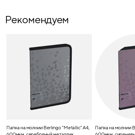
Рекомендуем
Папка на молнии Berlingo "Metallic" А4,
Папка на молнии Be
600мкм, серебряный металлик
600мкм, сиреневы