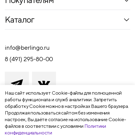
Коллекции
Каталог
Где купить
Новинки
Компания
Письменные принадлежности
info@berlingo.ru
Контакты
Канцелярские принадлежности
8 (491) 295-80-00
Обратная связь
Папки, архиваторы
Чертежные принадлежности
Хобби и творчество
Наш сайт использует Сookie-файлы для полноценной
работы функционала и служб аналитики. Запретить
Презентационное оборудование
обработку Cookie можно в настройках Вашего браузера.
391111 Рязанская обл., Рыбновский р-
Продолжая пользоваться сайтом без изменения
Школьный текстиль
н,
настроек, Вы даёте согласие на использование Cookie-
Бумажная продукция
г. Рыбное, ул. Берёзовая, 13а
файлов в соответствии с условиями
Политики
конфиденциальности