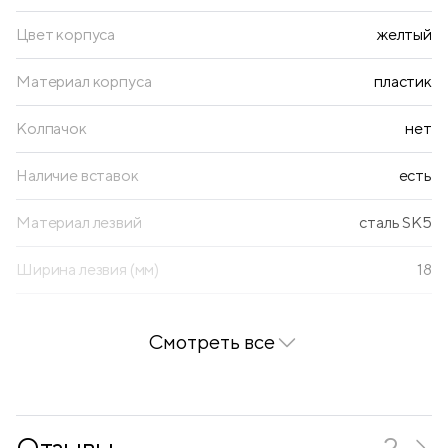
Цвет корпуса
желтый
Материал корпуса
пластик
Колпачок
нет
Наличие вставок
есть
Материал лезвий
сталь SK5
Ширина лезвия (мм)
18
Покрытие soft-touch
нет
Смотреть все
Механизм фиксации лезвия
автоматический
Наличие металлических направляющих
есть
Отзывы
2