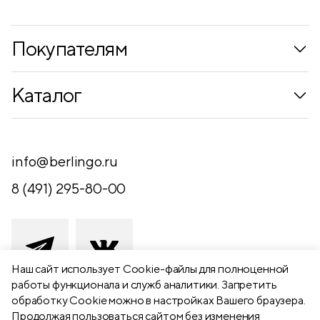
Покупателям
Коллекции
Каталог
Где купить
Новинки
Компания
Письменные принадлежности
info@berlingo.ru
Контакты
Канцелярские принадлежности
8 (491) 295-80-00
Обратная связь
Папки, архиваторы
Чертежные принадлежности
Хобби и творчество
Наш сайт использует Сookie-файлы для полноценной
работы функционала и служб аналитики. Запретить
Презентационное оборудование
обработку Cookie можно в настройках Вашего браузера.
391111 Рязанская обл., Рыбновский р-
Продолжая пользоваться сайтом без изменения
Школьный текстиль