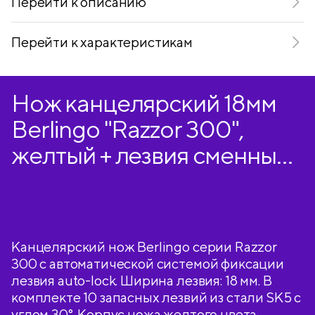
Перейти к описанию
Перейти к характеристикам
Нож канцелярский 18мм
Berlingo "Razzor 300",
желтый + лезвия сменные
10шт., блистер,
европодвес
Канцелярский нож Berlingo серии Razzor
300 с автоматической системой фиксации
лезвия auto-lock. Ширина лезвия: 18 мм. В
комплекте 10 запасных лезвий из стали SK5 с
углом 30°. Корпус ножа желтого цвета