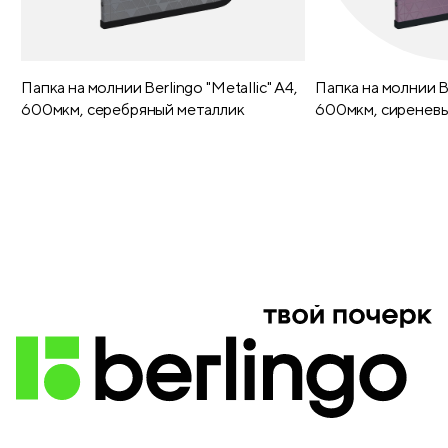
Папка на молнии Berlingo "Metallic" А4,
Папка на молнии Be
600мкм, серебряный металлик
600мкм, сиреневы