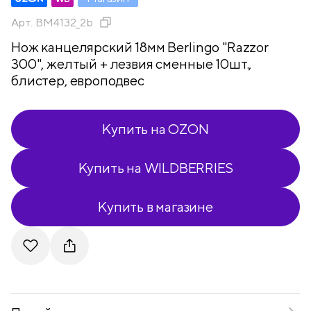
Арт.
BM4132_2b
Нож канцелярский 18мм Berlingo "Razzor
300", желтый + лезвия сменные 10шт.,
блистер, европодвес
Купить на OZON
Купить на WILDBERRIES
Купить в магазине
Telegram
VKontakte