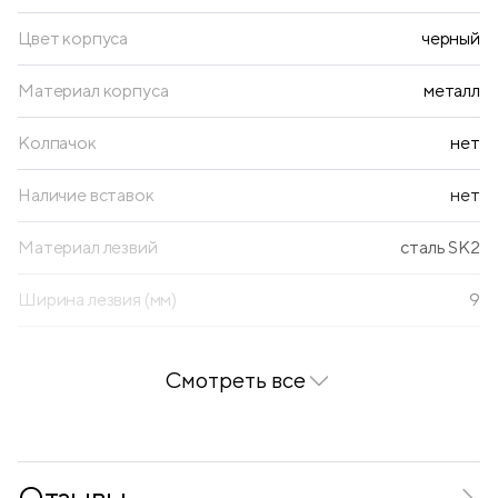
Цвет корпуса
черный
Материал корпуса
металл
Колпачок
нет
Наличие вставок
нет
Материал лезвий
сталь SK2
Ширина лезвия (мм)
9
Покрытие soft-touch
нет
Смотреть все
Механизм фиксации лезвия
автоматический
Наличие металлических направляющих
есть
Отзывы