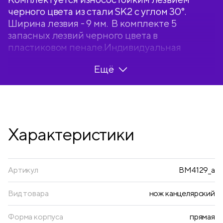
черного цвета из стали SK2 с углом 30°.
Ширина лезвия - 9 мм. В комплекте 5
запасных лезвий черного цвета в
пластиковом пенале.Индивидуальная
упаковка - блистер с европодвесом.
Ещё
Характеристики
Артикул
BM4129_a
Вид товара
нож канцелярский
Форма корпуса
прямая