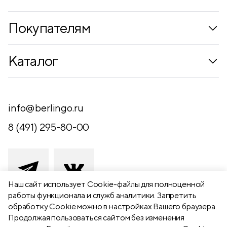
Покупателям
Коллекции
Каталог
Где купить
Новинки
Компания
Письменные принадлежности
info@berlingo.ru
Контакты
Канцелярские принадлежности
8 (491) 295-80-00
Обратная связь
Папки, архиваторы
Чертежные принадлежности
Хобби и творчество
Наш сайт использует Сookie-файлы для полноценной
работы функционала и служб аналитики. Запретить
Презентационное оборудование
обработку Cookie можно в настройках Вашего браузера.
391111 Рязанская обл., Рыбновский р-
Продолжая пользоваться сайтом без изменения
Школьный текстиль