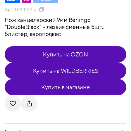
Арт.
BM4129_a
Нож канцелярский 9мм Berlingo
"DoubleBlack" + лезвия сменные 5шт.,
блистер, европодвес
Купить на OZON
Купить на WILDBERRIES
Купить в магазине
Telegram
VKontakte