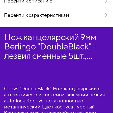
Перейти к описанию
Перейти к характеристикам
Нож канцелярский 9мм
Berlingo "DoubleBlack" +
лезвия сменные 5шт.,
блистер, европодвес
Серия "DoubleBlack". Нож канцелярский с
автоматической системой фиксации лезвия
auto-lock. Корпус ножа полностью
металлический. Цвет корпуса - черный.
Комплектуется износостойким лезвием