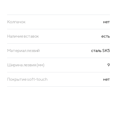
Колпачок
нет
Наличие вставок
есть
Материал лезвий
сталь SK5
Ширина лезвия (мм)
9
Покрытие soft-touch
нет