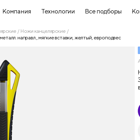
Компания
Технологии
Все подборы
Ко
лярские
Ножи канцелярские
 металл. направл., мягкие вставки, желтый, европодвес
Хобби и
творчество
Презентационное
оборудование
Школьный
текстиль
Бумажная