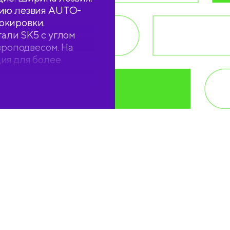
цию лезвия AUTO-
окировки.
али SK5 с углом
вроподвесом. На
ия для более
ки.
й.