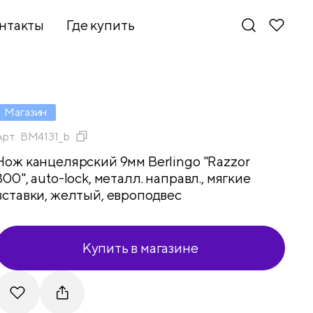
нтакты
Где купить
Магазин
Арт.
BM4131_b
Нож канцелярский 9мм Berlingo "Razzor
300", auto-lock, металл. направл., мягкие
вставки, желтый, европодвес
Купить в магазине
Новинки