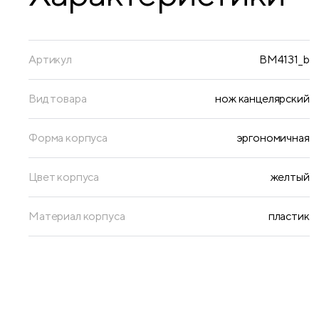
Артикул
BM4131_b
Вид товара
нож канцелярский
Форма корпуса
эргономичная
Цвет корпуса
желтый
Материал корпуса
пластик