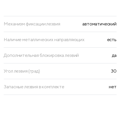
Механизм фиксации лезвия
автоматический
Наличие металлических направляющих
есть
Дополнительная блокировка лезвий
да
Угол лезвия (град)
30
Запасные лезвия в комплекте
нет