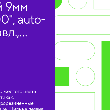
й 9мм
0", auto-
вл.,
елтый,
0 жёлтого цвета
тика с
(прорезиненные
ие. Ширина лезвия: