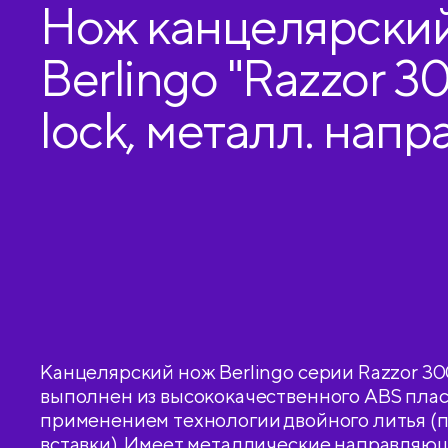
Нож канцелярски
Berlingo "Razzor 30
lock, металл. напра
мягкие вставки, ж
европодвес
Канцелярский нож Berlingo серии Razzor 30
выполнен из высококачественного ABS плас
применением технологии двойного литья 
вставки). Имеет металлические направляющ