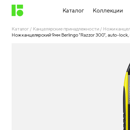
Каталог
Коллекции
Каталог
Канцелярские принадлежности
Ножи канце
Нож канцелярский 9мм Berlingo "Razzor 300", auto-lock,
Письменные
принадлежности
Канцелярские
принадлежности
Папки,
архиваторы
Чертежные