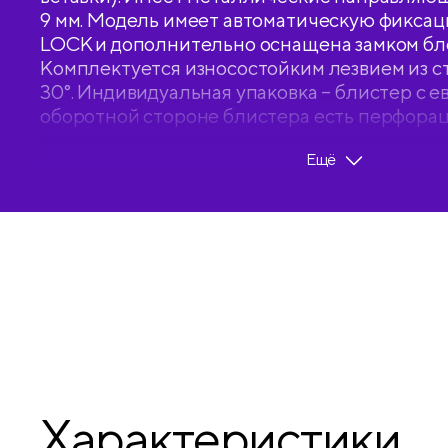
9 мм. Модель имеет автоматическую фикса
LOCK и дополнительно оснащена замком бл
Комплектуется износостойким лезвием из ст
30°. Индивидуальная упаковка – блистер с е
оборотной стороне блистера есть перфорац
удобного извлечения инструмента из упаков
Ещё
• Материал корпуса: пластик;
• Ширина лезвия: 9 мм;
• Цвет корпуса: жёлтый;
• Механизм фиксации лезвия: автоматически
Характеристики