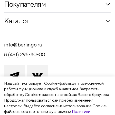
Покупателям
Коллекции
Каталог
Где купить
Новинки
Компания
Письменные принадлежности
info@berlingo.ru
Контакты
Канцелярские принадлежности
8 (491) 295-80-00
Обратная связь
Папки, архиваторы
Чертежные принадлежности
Хобби и творчество
Наш сайт использует Сookie-файлы для полноценной
работы функционала и служб аналитики. Запретить
Презентационное оборудование
обработку Cookie можно в настройках Вашего браузера.
391111 Рязанская обл., Рыбновский р-
Продолжая пользоваться сайтом без изменения
Школьный текстиль
н,
настроек, Вы даёте согласие на использование Cookie-
Бумажная продукция
г. Рыбное, ул. Берёзовая, 13а
файлов в соответствии с условиями
Политики