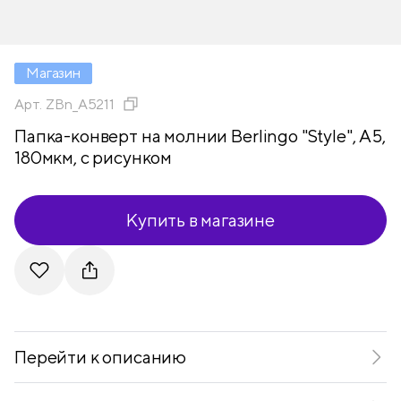
Магазин
Арт.
ZBn_A5211
Папка-конверт на молнии Berlingo "Style", А5,
180мкм, с рисунком
Купить в магазине
Telegram
VKontakte
Перейти к описанию