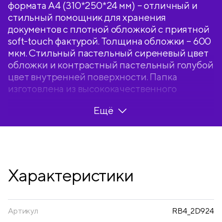
формата А4 (310*250*24 мм) – отличный и
стильный помощник для хранения
документов с плотной обложкой с приятной
soft-touch фактурой. Толщина обложки – 600
мкм. Стильный пастельный сиреневый цвет
обложки и контрастный пастельный голубой
цвет внутренней поверхности. Папка
изготовлена из высококачественного
полипропилена с особой фактурой с
Ещё
эффектом soft-touch.
Вместимость папки – 150 листов, ширина
корешка – 24 мм. Кольцевой механизм с 2
кольцами диаметром 20 мм надежно держит
перфорированные документы и документы,
Характеристики
помещенные в файлы-вкладыши.
Специальная D-форма колец помогает
удобно и ровно хранить документы, которые
могут быть выровнены по левому краю,
Артикул
RB4_2D924
благодаря боковой вертикальной стенке