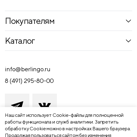
Покупателям
Коллекции
Каталог
Где купить
Новинки
Компания
Письменные принадлежности
info@berlingo.ru
Контакты
Канцелярские принадлежности
8 (491) 295-80-00
Обратная связь
Папки, архиваторы
Чертежные принадлежности
Хобби и творчество
Наш сайт использует Сookie-файлы для полноценной
работы функционала и служб аналитики. Запретить
Презентационное оборудование
обработку Cookie можно в настройках Вашего браузера.
391111 Рязанская обл., Рыбновский р-
Продолжая пользоваться сайтом без изменения
Школьный текстиль