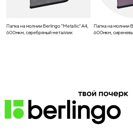
Папка на молнии Berlingo "Metallic" А4,
Папка на молнии Be
600мкм, серебряный металлик
600мкм, сиреневы