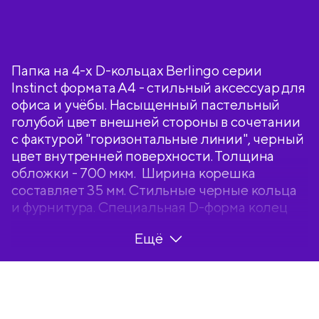
карманом, аквамарин
Папка на 4-х D-кольцах Berlingo серии
Instinct формата А4 - стильный аксессуар для
офиса и учёбы. Насыщенный пастельный
голубой цвет внешней стороны в сочетании
с фактурой "горизонтальные линии", черный
цвет внутренней поверхности. Толщина
обложки - 700 мкм. Ширина корешка
составляет 35 мм. Стильные черные кольца
и фурнитура. Специальная D-форма колец
диаметром 30 мм помогает удобно и ровно
Ещё
хранить документы, которые могут быть
выровнены по левому краю, благодаря
боковой вертикальной стенке кольца.
Вместимость папки – 150 листов. На
внутренней стороне обложки папка