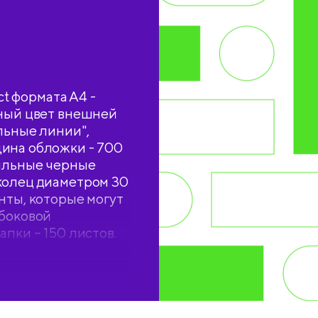
ct формата А4 -
тный цвет внешней
льные линии",
ина обложки - 700
тильные черные
колец диаметром 30
нты, которые могут
 боковой
пки – 150 листов.
ащена плотным
я мелочей: ручки,
ер папки составляет
й прозрачный пакет