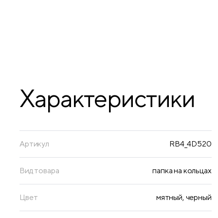
• Вместимость, в листах: 150;
• Формат: А4;
• Цвет: мятный/черный;
• Ширина корешка: 35 мм
Характеристики
Артикул
RB4_4D520
Вид товара
папка на кольцах
Цвет
мятный, черный