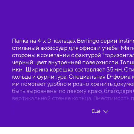
Папка на 4-х D-кольцах Berlingo серии Instin
стильный аксессуар для офиса и учёбы. Мя
стороны в сочетании с фактурой "горизонта
черный цвет внутренней поверхности. Толщ
мкм. Ширина корешка составляет 35 мм. С
кольца и фурнитура. Специальная D-форма 
мм помогает удобно и ровно хранить докуме
быть выровнены по левому краю, благодаря
вертикальной стенке кольца. Вместимость па
На внутренней стороне обложки папка осн
Ещё
прозрачным карманом для удобного хранени
заметок, визиток, дисков, флешек и др. Разм
310*250*35 мм. Упакована в индивидуальны
по форме.