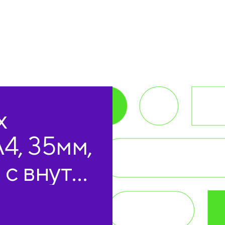
х
А4, 35мм,
с внутр.