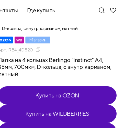
нтакты
Где купить
м, D-кольца, с внутр. карманом, мятный
Магазин
Арт.
RB4_4D520
Папка на 4 кольцах Berlingo "Instinct" А4,
35мм, 700мкм, D-кольца, с внутр. карманом,
мятный
Купить на OZON
Купить на WILDBERRIES
Новинки