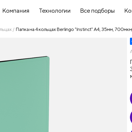
Компания
Технологии
Все подборы
Ко
льцах
Папка на 4 кольцах Berlingo "Instinct" А4, 35мм, 700мк
Хобби и
творчество
Презентационное
оборудование
Школьный
текстиль
Бумажная