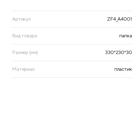
Артикул
ZF4_A4001
Вид товара
папка
Размер (мм)
330*230*30
Материал
пластик