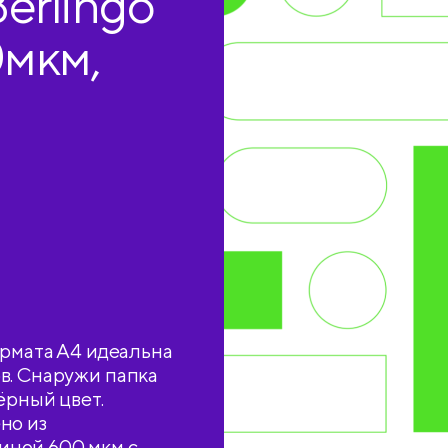
erlingo
0мкм,
ком
ормата А4 идеальна
в. Снаружи папка
ёрный цвет.
но из
иной 600 мкм с