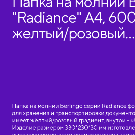
Папка на молнии B
"Radiance" А4, 60
желтый/розовый
градиент, с рисун
Папка на молнии Berlingo серии Radiance ф
для хранения и транспортировки документо
имеет жёлтый/розовый градиент, внутри - ч
Изделие размером 330*230*30 мм изготовле
высококачественного полипропилена толщ