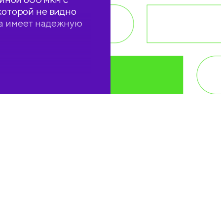
которой не видно
ка имеет надежную
ая упаковка в