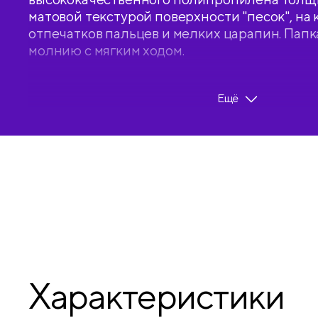
матовой текстурой поверхности "песок", на 
отпечатков пальцев и мелких царапин. Пап
молнию с мягким ходом.
Изделие вмещает 300 листов. Индивидуальн
Ещё
пакет.
• Вместимость, в листах: 300;
• Материал: пластик;
• Наличие ручки: нет;
• Размер: 330*230*30 мм;
• Способ фиксации: молния;
• Текстура: песок;
• Толщина материала: 600 мкм;
• Формат: А4;
• Цвет канта: чёрный;
• Цвет папки: жёлтый/розовый градиент.
Характеристики