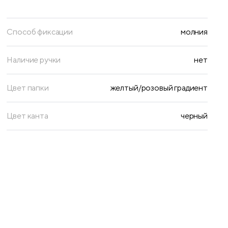
Способ фиксации
молния
Наличие ручки
нет
Цвет папки
желтый/розовый градиент
Цвет канта
черный