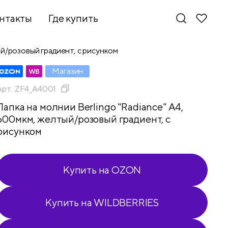
нтакты
Где купить
ый/розовый градиент, с рисунком
Магазин
Арт.
ZF4_A4001
Папка на молнии Berlingo "Radiance" А4,
600мкм, желтый/розовый градиент, с
рисунком
Купить на OZON
Купить на WILDBERRIES
Новинки