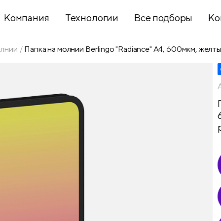
Компания
Технологии
Все подборы
Ко
олнии
Папка на молнии Berlingo "Radiance" А4, 600мкм, желт
Хобби и
творчество
Презентационное
оборудование
Школьный
текстиль
Бумажная