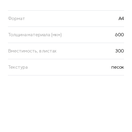
Формат
A4
Толщина материала (мкм)
600
Вместимость, в листах
300
Текстура
песок