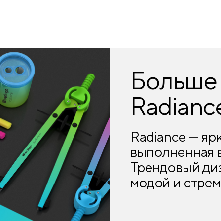
Больше 
Radianc
Radiance — яр
выполненная в
Трендовый диза
модой и стрем