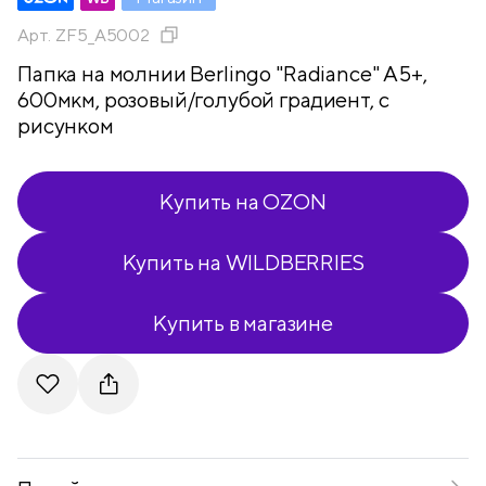
Арт.
ZF5_A5002
Папка на молнии Berlingo "Radiance" А5+,
600мкм, розовый/голубой градиент, с
рисунком
Купить на OZON
Купить на WILDBERRIES
Купить в магазине
Telegram
VKontakte