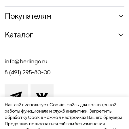
Покупателям
Коллекции
Каталог
Где купить
Новинки
Компания
Письменные принадлежности
info@berlingo.ru
Контакты
Канцелярские принадлежности
8 (491) 295-80-00
Обратная связь
Папки, архиваторы
Чертежные принадлежности
Хобби и творчество
Наш сайт использует Сookie-файлы для полноценной
работы функционала и служб аналитики. Запретить
Презентационное оборудование
обработку Cookie можно в настройках Вашего браузера.
391111 Рязанская обл., Рыбновский р-
Продолжая пользоваться сайтом без изменения
Школьный текстиль