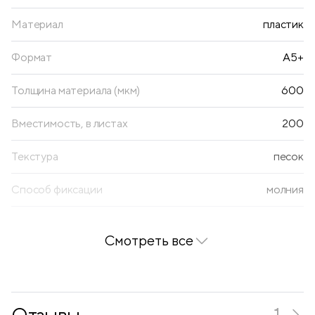
• Цвет папки: розовый/голубой градиент.
Материал
пластик
Формат
А5+
Толщина материала (мкм)
600
Вместимость, в листах
200
Текстура
песок
Способ фиксации
молния
Наличие ручки
нет
Смотреть все
Цвет папки
розовый/голубой градиент
Цвет канта
черный
Отзывы
1