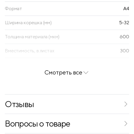
Формат
А4
Ширина корешка (мм)
5-32
Толщина материала (мкм)
600
Вместимость, в листах
300
Текстура
песок
Смотреть все
Способ фиксации
резинка
Отзывы
Вопросы о товаре