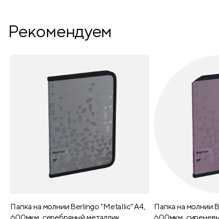
Рекомендуем
Папка на молнии Berlingo "Metallic" А4,
Папка на молнии Be
600мкм, серебряный металлик
600мкм, сиреневы