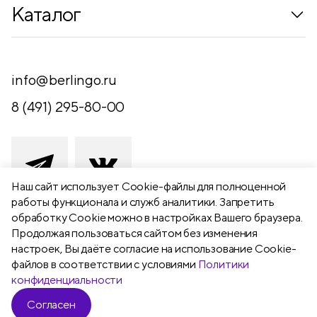
Коллекции
Каталог
Где купить
Новинки
Компания
Письменные принадлежности
info@berlingo.ru
Контакты
Канцелярские принадлежности
8 (491) 295-80-00
Обратная связь
Папки, архиваторы
Чертежные принадлежности
Хобби и творчество
Наш сайт использует Сookie-файлы для полноценной
работы функционала и служб аналитики. Запретить
Презентационное оборудование
обработку Cookie можно в настройках Вашего браузера.
391111 Рязанская обл., Рыбновский р-
Продолжая пользоваться сайтом без изменения
Школьный текстиль
н,
настроек, Вы даёте согласие на использование Cookie-
Бумажная продукция
г. Рыбное, ул. Берёзовая, 13а
файлов в соответствии с условиями
Политики
конфиденциальности
Согласен