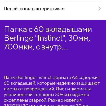
Перейти к характеристикам
Папка с 60 вкладышами
Berlingo "Instinct", 30мм,
700мкм, с внутр.
карманом, мятный
Папка Berlingo Instinct формата А4 содержит
60 вкладышей, которые надёжно защищают
листы от повреждений. Листы-карманы
увеличенной толщины 30мкм надежно
скреплены сваркой. Размер изделия:
310*235*30 мм, ширина корешка: 30 мм,