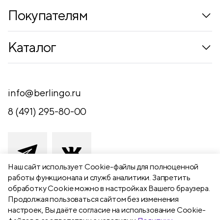
Покупателям
Коллекции
Каталог
Где купить
Новинки
Компания
Письменные принадлежности
info@berlingo.ru
Контакты
Канцелярские принадлежности
8 (491) 295-80-00
Обратная связь
Папки, архиваторы
Чертежные принадлежности
Хобби и творчество
Наш сайт использует Сookie-файлы для полноценной
работы функционала и служб аналитики. Запретить
Презентационное оборудование
обработку Cookie можно в настройках Вашего браузера.
391111 Рязанская обл., Рыбновский р-
Продолжая пользоваться сайтом без изменения
Школьный текстиль
н,
настроек, Вы даёте согласие на использование Cookie-
Бумажная продукция