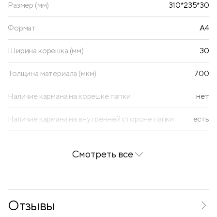
Размер (мм)
310*235*30
Формат
А4
Ширина корешка (мм)
30
Толщина материала (мкм)
700
Наличие кармана на корешке папки
нет
Наличие кармана на внутренней стороне папки
есть
Текстура
линии
Смотреть все
Количество вкладышей
60
Тип скрепления
термосварка
Отзывы