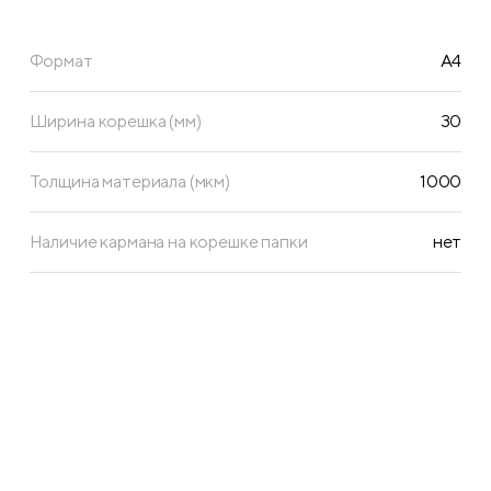
Формат
А4
Ширина корешка (мм)
30
Толщина материала (мкм)
1000
Наличие кармана на корешке папки
нет