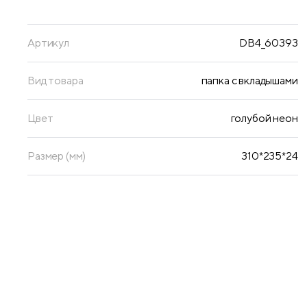
Артикул
DB4_60393
Вид товара
папка с вкладышами
Цвет
голубой неон
Размер (мм)
310*235*24