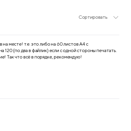
Сортировать
 на месте! т.е. это либо на 60 листов А4 с
а 120 (по два в файлик) если с одной стороны печатать.
е! Так что всё в порядке, рекомендую!