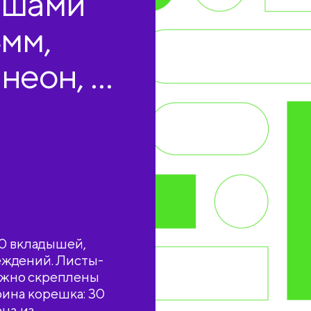
ышами
4мм,
неон, с
60 вкладышей,
еждений. Листы-
ежно скреплены
рина корешка: 30
на из