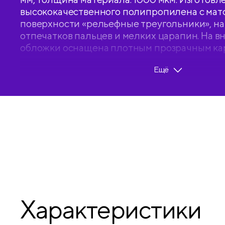
высококачественного полипропилена с мат
поверхности «рельефные треугольники», на
отпечатков пальцев и мелких царапин. На 
обложки оснащена плотным прозрачным ка
удобного хранения мелочей: ручки, заметок, 
Ещё
флешек и др. Папка вмещает до 100 бумажны
в индивидуальный прозрачный пакет
• Формат: А4;
• Количество вкладышей: 60;
• Ширина корешка: 30 мм;
• Толщина материала: 1000 мкм;
• Тип скрепления: термосварка;
• Размер: 310*235*30 мм;
• Цвет: голубой неон.
Характеристики