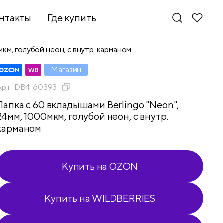
нтакты
Где купить
мкм, голубой неон, с внутр. карманом
Магазин
Арт.
DB4_60393
Папка с 60 вкладышами Berlingo "Neon",
24мм, 1000мкм, голубой неон, с внутр.
карманом
Купить на OZON
Купить на WILDBERRIES
Новинки