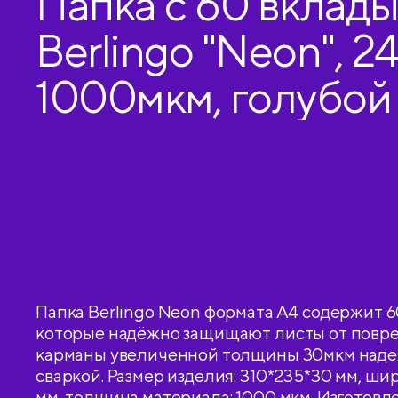
Папка с 60 вклад
Berlingo "Neon", 2
1000мкм, голубой 
внутр. карманом
Папка Berlingo Neon формата А4 содержит 
которые надёжно защищают листы от повр
карманы увеличенной толщины 30мкм над
сваркой. Размер изделия: 310*235*30 мм, ши
мм, толщина материала: 1000 мкм. Изготовле