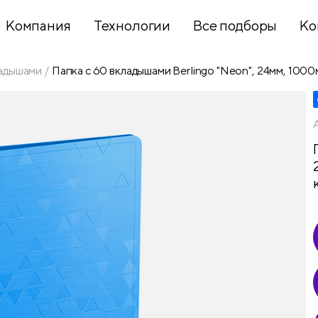
Компания
Технологии
Все подборы
Ко
ладышами
Папка с 60 вкладышами Berlingo "Neon", 24мм, 1000
Хобби и
творчество
Презентационное
оборудование
Школьный
текстиль
Бумажная