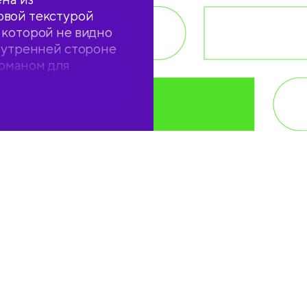
овой текстурой
 которой не видно
внутренней стороне
рманом для
визиток, дисков,
х листов. Упакована