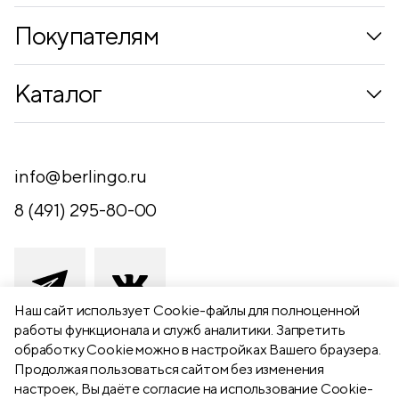
Покупателям
Коллекции
Каталог
Где купить
Новинки
Компания
Письменные принадлежности
info@berlingo.ru
Контакты
Канцелярские принадлежности
8 (491) 295-80-00
Обратная связь
Папки, архиваторы
Чертежные принадлежности
Хобби и творчество
Наш сайт использует Сookie-файлы для полноценной
работы функционала и служб аналитики. Запретить
Презентационное оборудование
обработку Cookie можно в настройках Вашего браузера.
391111 Рязанская обл., Рыбновский р-
Продолжая пользоваться сайтом без изменения
Школьный текстиль
н,
настроек, Вы даёте согласие на использование Cookie-