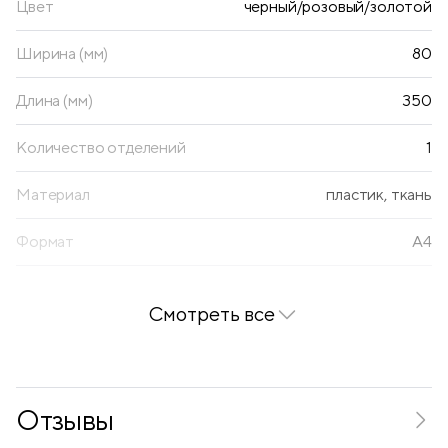
Цвет
черный/розовый/золотой
Ширина (мм)
80
Длина (мм)
350
Количество отделений
1
Материал
пластик, ткань
Формат
А4
Тип застежки
молния
Смотреть все
Внешние карманы
нет
Внутренние карманы
есть
Отзывы
Крепления для канцтоваров
нет