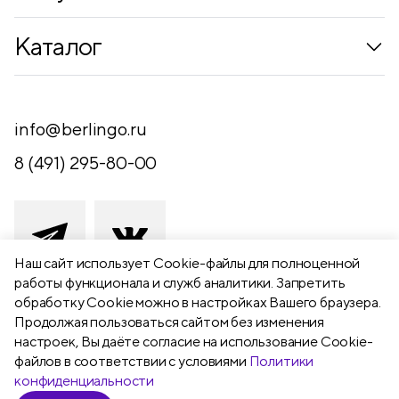
Коллекции
Каталог
Где купить
Новинки
Компания
Письменные принадлежности
info@berlingo.ru
Контакты
Канцелярские принадлежности
8 (491) 295-80-00
Обратная связь
Папки, архиваторы
Чертежные принадлежности
Хобби и творчество
Наш сайт использует Сookie-файлы для полноценной
работы функционала и служб аналитики. Запретить
Презентационное оборудование
обработку Cookie можно в настройках Вашего браузера.
391111 Рязанская обл., Рыбновский р-
Продолжая пользоваться сайтом без изменения
Школьный текстиль
н,
настроек, Вы даёте согласие на использование Cookie-
Бумажная продукция
г. Рыбное, ул. Берёзовая, 13а
файлов в соответствии с условиями
Политики
конфиденциальности