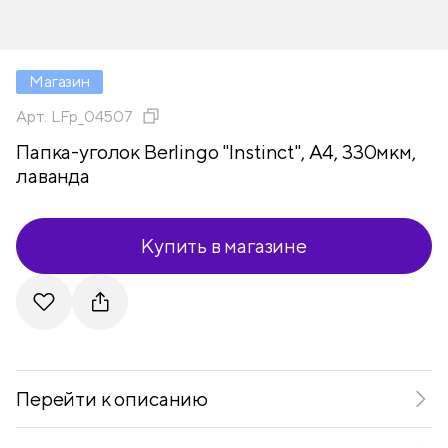
Магазин
Арт.
LFp_04507
Папка-уголок Berlingo "Instinct", А4, 330мкм,
лаванда
Купить в магазине
Telegram
VKontakte
Перейти к описанию